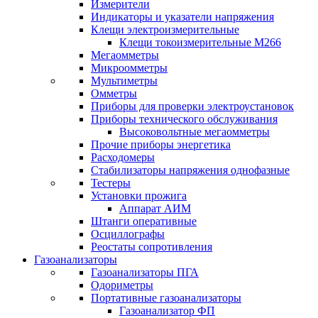
Измерители
Индикаторы и указатели напряжения
Клещи электроизмерительные
Клещи токоизмерительные М266
Мегаомметры
Микроомметры
Мультиметры
Омметры
Приборы для проверки электроустановок
Приборы технического обслуживания
Высоковольтные мегаомметры
Прочие приборы энергетика
Расходомеры
Стабилизаторы напряжения однофазные
Тестеры
Установки прожига
Аппарат АИМ
Штанги оперативные
Осциллографы
Реостаты сопротивления
Газоанализаторы
Газоанализаторы ПГА
Одориметры
Портативные газоанализаторы
Газоанализатор ФП