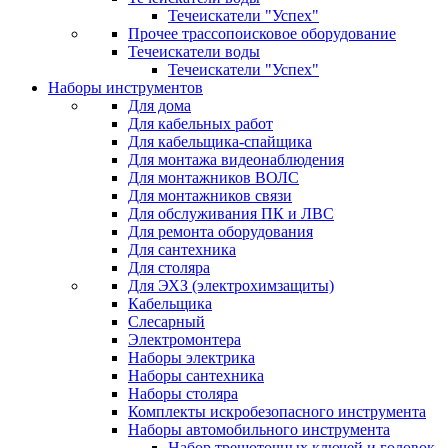
Течеискатели "Успех"
Прочее трассопоисковое оборудование
Течеискатели воды
Течеискатели "Успех"
Наборы инструментов
Для дома
Для кабельных работ
Для кабельщика-спайщика
Для монтажа видеонаблюдения
Для монтажников ВОЛС
Для монтажников связи
Для обслуживания ПК и ЛВС
Для ремонта оборудования
Для сантехника
Для столяра
Для ЭХЗ (электрохимзащиты)
Кабельщика
Слесарный
Электромонтера
Наборы электрика
Наборы сантехника
Наборы столяра
Комплекты искробезопасного инструмента
Наборы автомобильного инструмента
Набор трещоточных ключей и головок