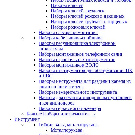
Наборы ключей
Наборы ключей звездочек
Наборы ключей рожково-накидных
Наборы ключей трубчатых торцевых
Наборы рожковых ключей
Наборы слесаря-ремонтника
Наборы кабельщика-спайщика
Наборы регулировщика электронной
аппаратуры
Наборы монтажников телефонной связи
Наборы строительных инструментов
Наборы монтажников ВОЛС
Наборы инструментов для обслуживания ПК
и ЛВС
Наборы инструмента для разделки кабеля из
сшитого полиэтилена
Наборы измерительного инструмента
Наборы для ремонта холодильных установок
и кондиционеров
Наборы сервисного инженера
Больше Наборы инструментов
→
Инструмент
Гибкие валы, металлорукава
Металлорукава