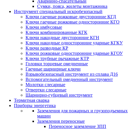
Аварийно-спасательный
Сумки, пояса, жилеты монтажника
Инструмент специальный искробезопасный
Ключи гаечные рожковые двусторонние КГД
Ключи гаечные рожковые односторонние КГО
Ключи имбусовые
Ключи комбинированные КГК
Ключи накидные двусторонние КГН
Ключи накидные односторонние ударные КГКУ
Ключи разводные КР
Ключи рожковые односторонние ударные КГОУ
Ключи трубные рычажные КТР
Головки торцевые омедненные
Гаечные шарнирные ключи
Взрывобезопасный инструмент из сплава Д16
Вспомогательный омедненный инструмент
Молотки слесарные
Отвертки слесарные
Шарнирно-губцевый инструмент
Термитная сварка
Приборы энергетика
Заземления для пожарных и грузоподъемных
машин
Заземления переносные
Переносное заземление ЗПП