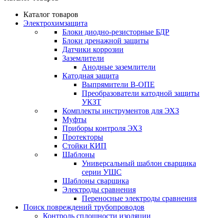
Каталог товаров
Электрохимзащита
Блоки диодно-резисторные БДР
Блоки дренажной защиты
Датчики коррозии
Заземлители
Анодные заземлители
Катодная защита
Выпрямители В-ОПЕ
Преобразователи катодной защиты
УКЗТ
Комплекты инструментов для ЭХЗ
Муфты
Приборы контроля ЭХЗ
Протекторы
Стойки КИП
Шаблоны
Универсальный шаблон сварщика
серии УШС
Шаблоны сварщика
Электроды сравнения
Переносные электроды сравнения
Поиск повреждений трубопроводов
Контроль сплошности изоляции