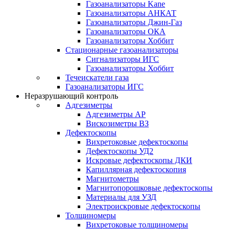
Газоанализаторы Kane
Газоанализаторы АНКАТ
Газоанализаторы Джин-Газ
Газоанализаторы ОКА
Газоанализаторы Хоббит
Стационарные газоанализаторы
Сигнализаторы ИГС
Газоанализаторы Хоббит
Течеискатели газа
Газоанализаторы ИГС
Неразрушающий контроль
Адгезиметры
Адгезиметры АР
Вискозиметры ВЗ
Дефектоскопы
Вихретоковые дефектоскопы
Дефектоскопы УД2
Искровые дефектоскопы ДКИ
Капиллярная дефектоскопия
Магнитометры
Магнитопорошковые дефектоскопы
Материалы для УЗД
Электроискровые дефектоскопы
Толщиномеры
Вихретоковые толщиномеры