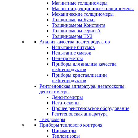
Магнитные толщиномеры
Магнитоиндукционные толщиномеры
Механические толщиномеры
Толщиномеры Булат
Толщиномеры Константа
Толщиномеры серии А
Толщиномеры ТУЗ
Анализ качества нефтепродуктов
Испытание битумов
Испытание смазок
Пенетрометры
Приборы для анализа качества
нефтепродуктов
Приборы кристаллизации
нефтепродуктов
Рентгеновская аппаратура, негатоскопы,
денситометры
Денситометры
Негатоскопы
Прочее рентгеновское оборудование
Рентгеновская аппаратура
Твердомеры
Приборы теплового контроля
Пирометры
Тепловизоры