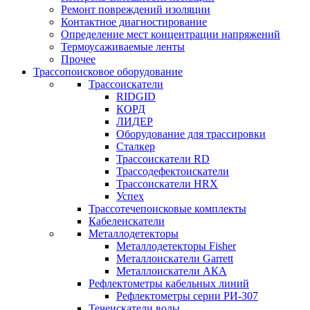
Ремонт повреждений изоляции
Контактное диагностирование
Определение мест концентрации напряжений
Термоусаживаемые ленты
Прочее
Трассопоисковое оборудование
Трассоискатели
RIDGID
КОРД
ЛИДЕР
Оборудование для трассировки
Сталкер
Трасcоискатели RD
Трассодефектоискатели
Трассоискатели HRX
Успех
Трассотечепоисковые комплекты
Кабелеискатели
Металлодетекторы
Металлодетекторы Fisher
Металлоискатели Garrett
Металлоискатели АКА
Рефлектометры кабельных линий
Рефлектометры серии РИ-307
Течеискатели воды