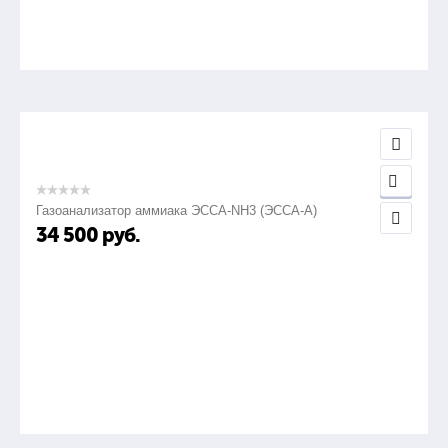
Газоанализатор аммиака ЭССА-NH3 (ЭССА-А)
34 500
руб.