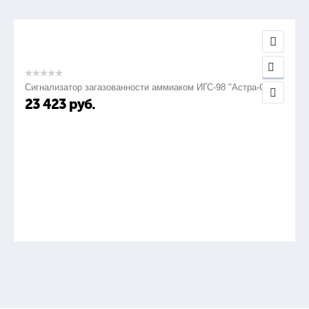
Сигнализатор загазованности аммиаком ИГС-98 "Астра-СВ"
23 423
руб.