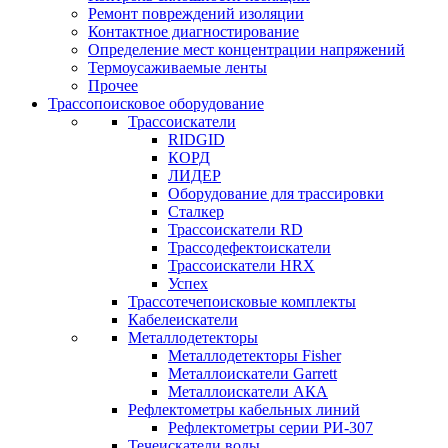
Ремонт повреждений изоляции
Контактное диагностирование
Определение мест концентрации напряжений
Термоусаживаемые ленты
Прочее
Трассопоисковое оборудование
Трассоискатели
RIDGID
КОРД
ЛИДЕР
Оборудование для трассировки
Сталкер
Трасcоискатели RD
Трассодефектоискатели
Трассоискатели HRX
Успех
Трассотечепоисковые комплекты
Кабелеискатели
Металлодетекторы
Металлодетекторы Fisher
Металлоискатели Garrett
Металлоискатели АКА
Рефлектометры кабельных линий
Рефлектометры серии РИ-307
Течеискатели воды