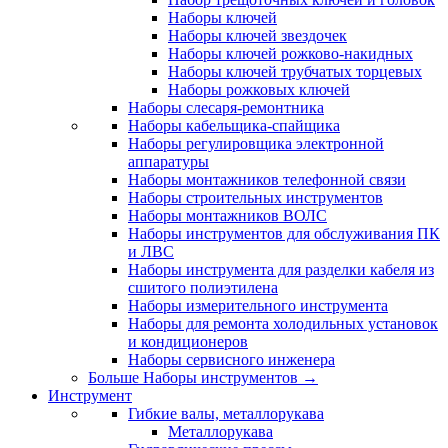
Наборы ключей
Наборы ключей звездочек
Наборы ключей рожково-накидных
Наборы ключей трубчатых торцевых
Наборы рожковых ключей
Наборы слесаря-ремонтника
Наборы кабельщика-спайщика
Наборы регулировщика электронной
аппаратуры
Наборы монтажников телефонной связи
Наборы строительных инструментов
Наборы монтажников ВОЛС
Наборы инструментов для обслуживания ПК
и ЛВС
Наборы инструмента для разделки кабеля из
сшитого полиэтилена
Наборы измерительного инструмента
Наборы для ремонта холодильных установок
и кондиционеров
Наборы сервисного инженера
Больше Наборы инструментов
→
Инструмент
Гибкие валы, металлорукава
Металлорукава