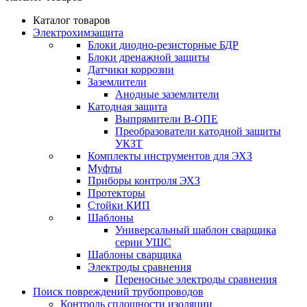
Каталог товаров
Электрохимзащита
Блоки диодно-резисторные БДР
Блоки дренажной защиты
Датчики коррозии
Заземлители
Анодные заземлители
Катодная защита
Выпрямители В-ОПЕ
Преобразователи катодной защиты
УКЗТ
Комплекты инструментов для ЭХЗ
Муфты
Приборы контроля ЭХЗ
Протекторы
Стойки КИП
Шаблоны
Универсальный шаблон сварщика
серии УШС
Шаблоны сварщика
Электроды сравнения
Переносные электроды сравнения
Поиск повреждений трубопроводов
Контроль сплошности изоляции