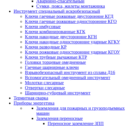
Аварийно-спасательный
Сумки, пояса, жилеты монтажника
Инструмент специальный искробезопасный
Ключи гаечные рожковые двусторонние КГД
Ключи гаечные рожковые односторонние КГО
Ключи имбусовые
Ключи комбинированные КГК
Ключи накидные двусторонние КГН
Ключи накидные односторонние ударные КГКУ
Ключи разводные КР
Ключи рожковые односторонние ударные КГОУ
Ключи трубные рычажные КТР
Головки торцевые омедненные
Гаечные шарнирные ключи
Взрывобезопасный инструмент из сплава Д16
Вспомогательный омедненный инструмент
Молотки слесарные
Отвертки слесарные
Шарнирно-губцевый инструмент
Термитная сварка
Приборы энергетика
Заземления для пожарных и грузоподъемных
машин
Заземления переносные
Переносное заземление ЗПП