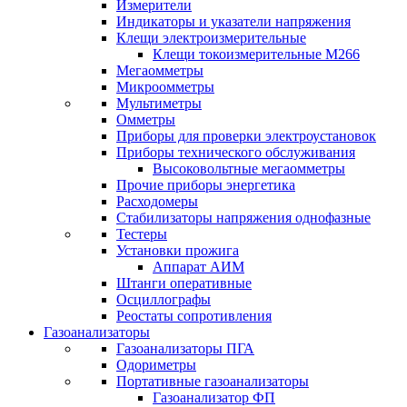
Измерители
Индикаторы и указатели напряжения
Клещи электроизмерительные
Клещи токоизмерительные М266
Мегаомметры
Микроомметры
Мультиметры
Омметры
Приборы для проверки электроустановок
Приборы технического обслуживания
Высоковольтные мегаомметры
Прочие приборы энергетика
Расходомеры
Стабилизаторы напряжения однофазные
Тестеры
Установки прожига
Аппарат АИМ
Штанги оперативные
Осциллографы
Реостаты сопротивления
Газоанализаторы
Газоанализаторы ПГА
Одориметры
Портативные газоанализаторы
Газоанализатор ФП