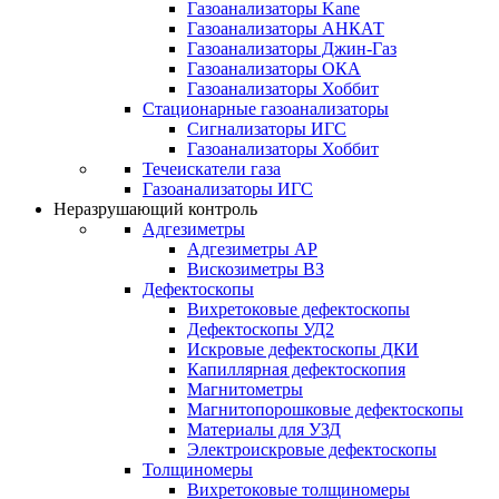
Газоанализаторы Kane
Газоанализаторы АНКАТ
Газоанализаторы Джин-Газ
Газоанализаторы ОКА
Газоанализаторы Хоббит
Стационарные газоанализаторы
Сигнализаторы ИГС
Газоанализаторы Хоббит
Течеискатели газа
Газоанализаторы ИГС
Неразрушающий контроль
Адгезиметры
Адгезиметры АР
Вискозиметры ВЗ
Дефектоскопы
Вихретоковые дефектоскопы
Дефектоскопы УД2
Искровые дефектоскопы ДКИ
Капиллярная дефектоскопия
Магнитометры
Магнитопорошковые дефектоскопы
Материалы для УЗД
Электроискровые дефектоскопы
Толщиномеры
Вихретоковые толщиномеры