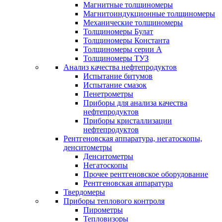
Магнитные толщиномеры
Магнитоиндукционные толщиномеры
Механические толщиномеры
Толщиномеры Булат
Толщиномеры Константа
Толщиномеры серии А
Толщиномеры ТУЗ
Анализ качества нефтепродуктов
Испытание битумов
Испытание смазок
Пенетрометры
Приборы для анализа качества
нефтепродуктов
Приборы кристаллизации
нефтепродуктов
Рентгеновская аппаратура, негатоскопы,
денситометры
Денситометры
Негатоскопы
Прочее рентгеновское оборудование
Рентгеновская аппаратура
Твердомеры
Приборы теплового контроля
Пирометры
Тепловизоры