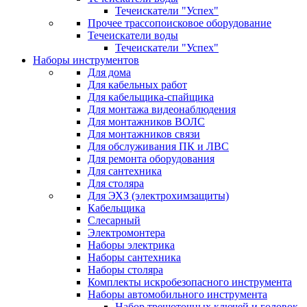
Течеискатели "Успех"
Прочее трассопоисковое оборудование
Течеискатели воды
Течеискатели "Успех"
Наборы инструментов
Для дома
Для кабельных работ
Для кабельщика-спайщика
Для монтажа видеонаблюдения
Для монтажников ВОЛС
Для монтажников связи
Для обслуживания ПК и ЛВС
Для ремонта оборудования
Для сантехника
Для столяра
Для ЭХЗ (электрохимзащиты)
Кабельщика
Слесарный
Электромонтера
Наборы электрика
Наборы сантехника
Наборы столяра
Комплекты искробезопасного инструмента
Наборы автомобильного инструмента
Набор трещоточных ключей и головок