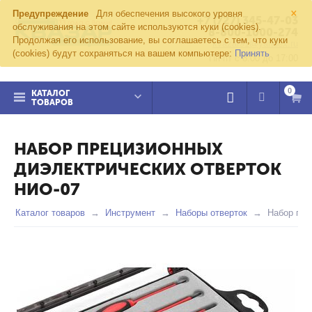
×
Предупреждение
Для обеспечения высокого уровня
+7 (727) 345-47-03
обслуживания на этом сайте используются куки (cookies).
8-800-1000-274
Продолжая его использование, вы соглашаетесь с тем, что куки
kvazar91@yandex.ru
(cookies) будут сохраняться на вашем компьютере:
Принять
Пн-пт с 8:00 до 17:00
0
КАТАЛОГ
ТОВАРОВ
НАБОР ПРЕЦИЗИОННЫХ
ДИЭЛЕКТРИЧЕСКИХ ОТВЕРТОК
НИО-07
Каталог товаров
Инструмент
Наборы отверток
Набор пре