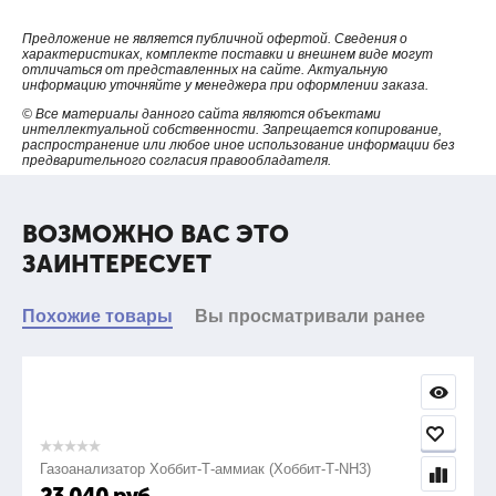
Упаковка: пластиковый кейс.
Вес набора: 363 г.
Предложение не является публичной офертой. Сведения о
характеристиках, комплекте поставки и внешнем виде могут
отличаться от представленных на сайте. Актуальную
Состав набора:
информацию уточняйте у менеджера при оформлении заказа.
отвертка 1.5х65
© Все материалы данного сайта являются объектами
интеллектуальной собственности. Запрещается копирование,
отвертка 2х65
распространение или любое иное использование информации без
отвертка 2.5х65
предварительного согласия правообладателя.
отвертка 3х65
отвертка PH00х65
ВОЗМОЖНО ВАС ЭТО
отвертка PH0х65
ЗАИНТЕРЕСУЕТ
отвертка PH1х65.
Похожие товары
Вы просматривали ранее
Наименование Профиль L (мм) L? (мм) A B
Отвертка 1.5х65
Газоанализатор Хоббит-Т-аммиак (Хоббит-Т-NH3)
шлиц