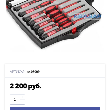
АРТИКУЛ:
kz-03099
2 200
руб.
+
−