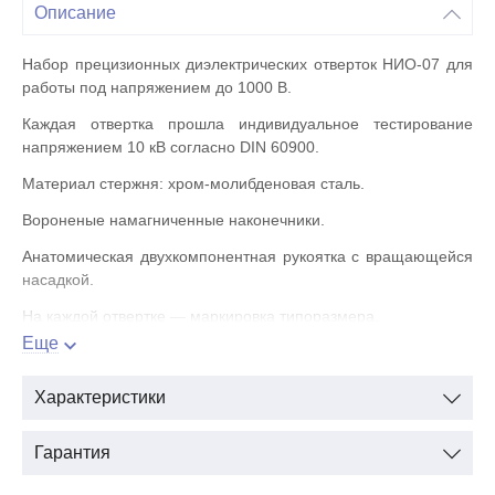
Описание
Набор прецизионных диэлектрических отверток НИО-07 для
работы под напряжением до 1000 В.
Каждая отвертка прошла индивидуальное тестирование
напряжением 10 кВ согласно DIN 60900.
Материал стержня: хром-молибденовая сталь.
Вороненые намагниченные наконечники.
Анатомическая двухкомпонентная рукоятка с вращающейся
насадкой.
На каждой отвертке — маркировка типоразмера.
Еще
Эргономичный дизайн рукояток обеспечивает максимальный
комфорт при работе.
Характеристики
Вставки из мягкого прорезиненного материала
предотвращают соскальзывание при работе и обеспечивают
Гарантия
максимальный крутящий момент.