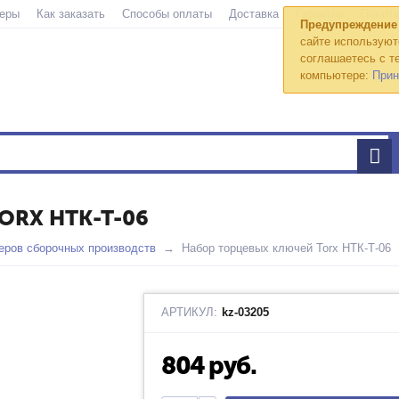
еры
Как заказать
Способы оплаты
Доставка
Гарантии
Полити
Предупреждение
сайте используют
соглашаетесь с те
компьютере:
Прин
RX НТК-Т-06
еров сборочных производств
Набор торцевых ключей Torx НТК-Т-06
АРТИКУЛ:
kz-03205
804
руб.