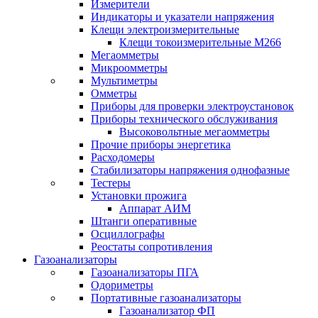
Измерители
Индикаторы и указатели напряжения
Клещи электроизмерительные
Клещи токоизмерительные М266
Мегаомметры
Микроомметры
Мультиметры
Омметры
Приборы для проверки электроустановок
Приборы технического обслуживания
Высоковольтные мегаомметры
Прочие приборы энергетика
Расходомеры
Стабилизаторы напряжения однофазные
Тестеры
Установки прожига
Аппарат АИМ
Штанги оперативные
Осциллографы
Реостаты сопротивления
Газоанализаторы
Газоанализаторы ПГА
Одориметры
Портативные газоанализаторы
Газоанализатор ФП