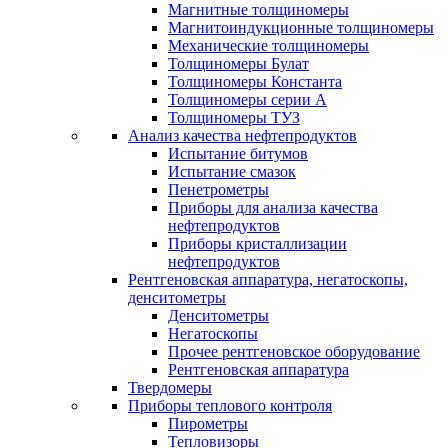
Магнитные толщиномеры
Магнитоиндукционные толщиномеры
Механические толщиномеры
Толщиномеры Булат
Толщиномеры Константа
Толщиномеры серии А
Толщиномеры ТУЗ
Анализ качества нефтепродуктов
Испытание битумов
Испытание смазок
Пенетрометры
Приборы для анализа качества
нефтепродуктов
Приборы кристаллизации
нефтепродуктов
Рентгеновская аппаратура, негатоскопы,
денситометры
Денситометры
Негатоскопы
Прочее рентгеновское оборудование
Рентгеновская аппаратура
Твердомеры
Приборы теплового контроля
Пирометры
Тепловизоры