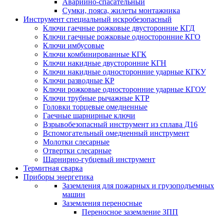
Аварийно-спасательный
Сумки, пояса, жилеты монтажника
Инструмент специальный искробезопасный
Ключи гаечные рожковые двусторонние КГД
Ключи гаечные рожковые односторонние КГО
Ключи имбусовые
Ключи комбинированные КГК
Ключи накидные двусторонние КГН
Ключи накидные односторонние ударные КГКУ
Ключи разводные КР
Ключи рожковые односторонние ударные КГОУ
Ключи трубные рычажные КТР
Головки торцевые омедненные
Гаечные шарнирные ключи
Взрывобезопасный инструмент из сплава Д16
Вспомогательный омедненный инструмент
Молотки слесарные
Отвертки слесарные
Шарнирно-губцевый инструмент
Термитная сварка
Приборы энергетика
Заземления для пожарных и грузоподъемных
машин
Заземления переносные
Переносное заземление ЗПП