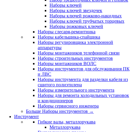
Наборы ключей
Наборы ключей звездочек
Наборы ключей рожково-накидных
Наборы ключей трубчатых торцевых
Наборы рожковых ключей
Наборы слесаря-ремонтника
Наборы кабельщика-спайщика
Наборы регулировщика электронной
аппаратуры
Наборы монтажников телефонной связи
Наборы строительных инструментов
Наборы монтажников ВОЛС
Наборы инструментов для обслуживания ПК
и ЛВС
Наборы инструмента для разделки кабеля из
сшитого полиэтилена
Наборы измерительного инструмента
Наборы для ремонта холодильных установок
и кондиционеров
Наборы сервисного инженера
Больше Наборы инструментов
→
Инструмент
Гибкие валы, металлорукава
Металлорукава