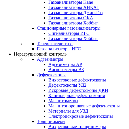
Газоанализаторы Kane
Газоанализаторы АНКАТ
Газоанализаторы Джин-Газ
Газоанализаторы ОКА
Газоанализаторы Хоббит
Стационарные газоанализаторы
Сигнализаторы ИГС
Газоанализаторы Хоббит
Течеискатели газа
Газоанализаторы ИГС
Неразрушающий контроль
Адгезиметры
Адгезиметры АР
Вискозиметры ВЗ
Дефектоскопы
Вихретоковые дефектоскопы
Дефектоскопы УД2
Искровые дефектоскопы ДКИ
Капиллярная дефектоскопия
Магнитометры
Магнитопорошковые дефектоскопы
Материалы для УЗД
Электроискровые дефектоскопы
Толщиномеры
Вихретоковые толщиномеры