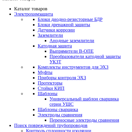
Каталог товаров
Электрохимзащита
Блоки диодно-резисторные БДР
Блоки дренажной защиты
Датчики коррозии
Заземлители
Анодные заземлители
Катодная защита
Выпрямители В-ОПЕ
Преобразователи катодной защиты
УКЗТ
Комплекты инструментов для ЭХЗ
Муфты
Приборы контроля ЭХЗ
Протекторы
Стойки КИП
Шаблоны
Универсальный шаблон сварщика
серии УШС
Шаблоны сварщика
Электроды сравнения
Переносные электроды сравнения
Поиск повреждений трубопроводов
Контроль сплошности изоляции