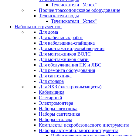
Течеискатели "Успех"
Прочее трассопоисковое оборудование
Течеискатели воды
Течеискатели "Успех"
Наборы инструментов
Для дома
Для кабельных работ
Для кабельщика-спайщика
Для монтажа видеонаблюдения
Для монтажников ВОЛС
Для монтажников связи
Для обслуживания ПК и ЛВС
Для ремонта оборудования
Для сантехника
Для столяра
Для ЭХЗ (электрохимзащиты)
Кабельщика
Слесарный
Электромонтера
Наборы электрика
Наборы сантехника
Наборы столяра
Комплекты искробезопасного инструмента
Наборы автомобильного инструмента
Набор трещоточных ключей и головок