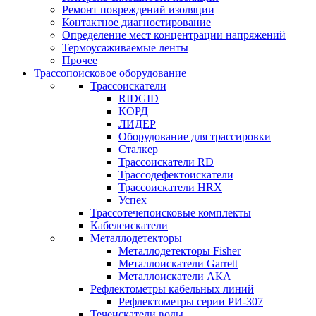
Ремонт повреждений изоляции
Контактное диагностирование
Определение мест концентрации напряжений
Термоусаживаемые ленты
Прочее
Трассопоисковое оборудование
Трассоискатели
RIDGID
КОРД
ЛИДЕР
Оборудование для трассировки
Сталкер
Трасcоискатели RD
Трассодефектоискатели
Трассоискатели HRX
Успех
Трассотечепоисковые комплекты
Кабелеискатели
Металлодетекторы
Металлодетекторы Fisher
Металлоискатели Garrett
Металлоискатели АКА
Рефлектометры кабельных линий
Рефлектометры серии РИ-307
Течеискатели воды