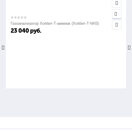
Газоанализатор Хоббит-Т-аммиак (Хоббит-Т-NH3)
23 040
руб.