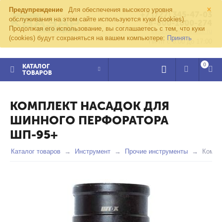
×
Предупреждение
Для обеспечения высокого уровня
+7 (727) 345-47-03
обслуживания на этом сайте используются куки (cookies).
8-800-1000-274
Продолжая его использование, вы соглашаетесь с тем, что куки
kvazar91@yandex.ru
(cookies) будут сохраняться на вашем компьютере:
Принять
Пн-пт с 8:00 до 17:00
0
КАТАЛОГ
ТОВАРОВ
КОМПЛЕКТ НАСАДОК ДЛЯ
ШИННОГО ПЕРФОРАТОРА
ШП-95+
Каталог товаров
Инструмент
Прочие инструменты
Компл