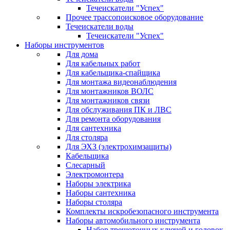
Течеискатели "Успех"
Прочее трассопоисковое оборудование
Течеискатели воды
Течеискатели "Успех"
Наборы инструментов
Для дома
Для кабельных работ
Для кабельщика-спайщика
Для монтажа видеонаблюдения
Для монтажников ВОЛС
Для монтажников связи
Для обслуживания ПК и ЛВС
Для ремонта оборудования
Для сантехника
Для столяра
Для ЭХЗ (электрохимзащиты)
Кабельщика
Слесарный
Электромонтера
Наборы электрика
Наборы сантехника
Наборы столяра
Комплекты искробезопасного инструмента
Наборы автомобильного инструмента
Набор трещоточных ключей и головок