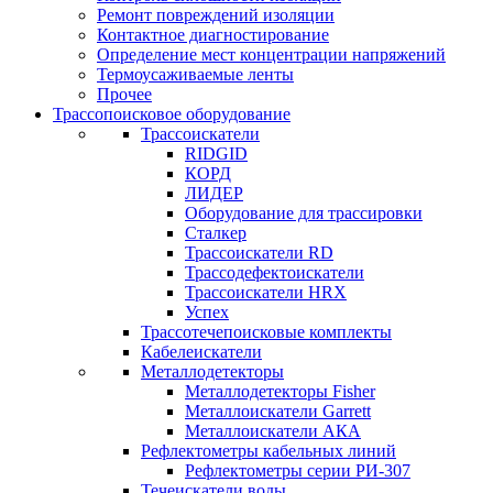
Ремонт повреждений изоляции
Контактное диагностирование
Определение мест концентрации напряжений
Термоусаживаемые ленты
Прочее
Трассопоисковое оборудование
Трассоискатели
RIDGID
КОРД
ЛИДЕР
Оборудование для трассировки
Сталкер
Трасcоискатели RD
Трассодефектоискатели
Трассоискатели HRX
Успех
Трассотечепоисковые комплекты
Кабелеискатели
Металлодетекторы
Металлодетекторы Fisher
Металлоискатели Garrett
Металлоискатели АКА
Рефлектометры кабельных линий
Рефлектометры серии РИ-307
Течеискатели воды