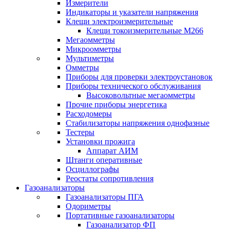
Измерители
Индикаторы и указатели напряжения
Клещи электроизмерительные
Клещи токоизмерительные М266
Мегаомметры
Микроомметры
Мультиметры
Омметры
Приборы для проверки электроустановок
Приборы технического обслуживания
Высоковольтные мегаомметры
Прочие приборы энергетика
Расходомеры
Стабилизаторы напряжения однофазные
Тестеры
Установки прожига
Аппарат АИМ
Штанги оперативные
Осциллографы
Реостаты сопротивления
Газоанализаторы
Газоанализаторы ПГА
Одориметры
Портативные газоанализаторы
Газоанализатор ФП