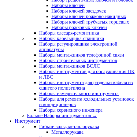
Наборы ключей
Наборы ключей звездочек
Наборы ключей рожково-накидных
Наборы ключей трубчатых торцевых
Наборы рожковых ключей
Наборы слесаря-ремонтника
Наборы кабельщика-спайщика
Наборы регулировщика электронной
аппаратуры
Наборы монтажников телефонной связи
Наборы строительных инструментов
Наборы монтажников ВОЛС
Наборы инструментов для обслуживания ПК
и ЛВС
Наборы инструмента для разделки кабеля из
сшитого полиэтилена
Наборы измерительного инструмента
Наборы для ремонта холодильных установок
и кондиционеров
Наборы сервисного инженера
Больше Наборы инструментов
→
Инструмент
Гибкие валы, металлорукава
Металлорукава