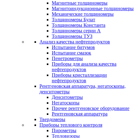
Магнитные толщиномеры
Магнитоиндукционные толщиномеры
Механические толщиномеры
Толщиномеры Булат
Толщиномеры Константа
Толщиномеры серии А
Толщиномеры ТУЗ
Анализ качества нефтепродуктов
Испытание битумов
Испытание смазок
Пенетрометры
Приборы для анализа качества
нефтепродуктов
Приборы кристаллизации
нефтепродуктов
Рентгеновская аппаратура, негатоскопы,
денситометры
Денситометры
Негатоскопы
Прочее рентгеновское оборудование
Рентгеновская аппаратура
Твердомеры
Приборы теплового контроля
Пирометры
Тепловизоры