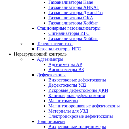
Газоанализаторы Kane
Газоанализаторы АНКАТ
Газоанализаторы Джин-Газ
Газоанализаторы ОКА
Газоанализаторы Хоббит
Стационарные газоанализаторы
Сигнализаторы ИГС
Газоанализаторы Хоббит
Течеискатели газа
Газоанализаторы ИГС
Неразрушающий контроль
Адгезиметры
Адгезиметры АР
Вискозиметры ВЗ
Дефектоскопы
Вихретоковые дефектоскопы
Дефектоскопы УД2
Искровые дефектоскопы ДКИ
Капиллярная дефектоскопия
Магнитометры
Магнитопорошковые дефектоскопы
Материалы для УЗД
Электроискровые дефектоскопы
Толщиномеры
Вихретоковые толщиномеры