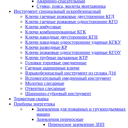
Аварийно-спасательный
Сумки, пояса, жилеты монтажника
Инструмент специальный искробезопасный
Ключи гаечные рожковые двусторонние КГД
Ключи гаечные рожковые односторонние КГО
Ключи имбусовые
Ключи комбинированные КГК
Ключи накидные двусторонние КГН
Ключи накидные односторонние ударные КГКУ
Ключи разводные КР
Ключи рожковые односторонние ударные КГОУ
Ключи трубные рычажные КТР
Головки торцевые омедненные
Гаечные шарнирные ключи
Взрывобезопасный инструмент из сплава Д16
Вспомогательный омедненный инструмент
Молотки слесарные
Отвертки слесарные
Шарнирно-губцевый инструмент
Термитная сварка
Приборы энергетика
Заземления для пожарных и грузоподъемных
машин
Заземления переносные
Переносное заземление ЗПП