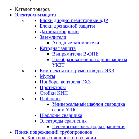
Каталог товаров
Электрохимзащита
Блоки диодно-резисторные БДР
Блоки дренажной защиты
Датчики коррозии
Заземлители
Анодные заземлители
Катодная защита
Выпрямители В-ОПЕ
Преобразователи катодной защиты
УКЗТ
Комплекты инструментов для ЭХЗ
Муфты
Приборы контроля ЭХЗ
Протекторы
Стойки КИП
Шаблоны
Универсальный шаблон сварщика
серии УШС
Шаблоны сварщика
Электроды сравнения
Переносные электроды сравнения
Поиск повреждений трубопроводов
Контроль сплошности изоляции