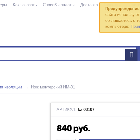
еры
Как заказать
Способы оплаты
Доставка
Гарантии
Полити
Предупреждение
сайте используют
соглашаетесь с те
компьютере:
Прин
ия изоляции
Нож монтерский НМ-01
АРТИКУЛ:
kz-03107
840
руб.