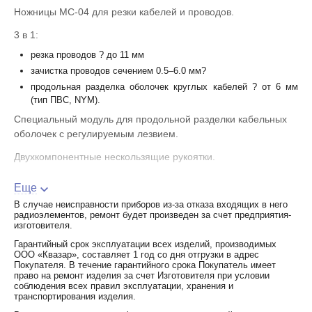
Ножницы МС-04 для резки кабелей и проводов.
3 в 1:
резка проводов ? до 11 мм
зачистка проводов сечением 0.5–6.0 мм?
продольная разделка оболочек круглых кабелей ? от 6 мм
(тип ПВС, NYM).
Специальный модуль для продольной разделки кабельных
оболочек с регулируемым лезвием.
Двухкомпонентные нескользящие рукоятки.
Блокиратор рукояток, возвратная пружина.
Еще
Вес: 175 г.
В случае неисправности приборов из-за отказа входящих в него
радиоэлементов, ремонт будет произведен за счет предприятия-
Длина: 165 мм.
изготовителя.
Гарантийный срок эксплуатации всех изделий, производимых
ООО «Квазар», составляет 1 год со дня отгрузки в адрес
Покупателя. В течение гарантийного срока Покупатель имеет
право на ремонт изделия за счет Изготовителя при условии
соблюдения всех правил эксплуатации, хранения и
транспортирования изделия.