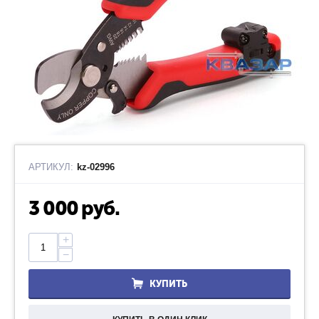
АРТИКУЛ:
kz-02996
3 000
руб.
+
−
КУПИТЬ