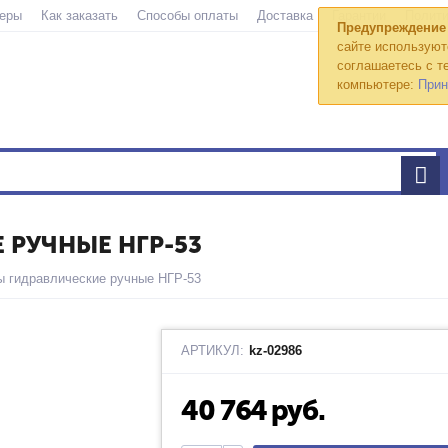
еры
Как заказать
Способы оплаты
Доставка
Гарантии
Полити
Предупреждение
сайте используют
соглашаетесь с те
компьютере:
Прин
РУЧНЫЕ НГР-53
 гидравлические ручные НГР-53
АРТИКУЛ:
kz-02986
40 764
руб.