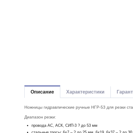
Описание
Характеристики
Гаран
Ножницы гидравлические ручные НГР-53 для резки ста
Диапазон резки:
провода АС, АСК, СИП-3 ? до 53 мм
стальные тросы: 6х7 – ? до 25 мм, 6х19, 6х37 – ? до 30