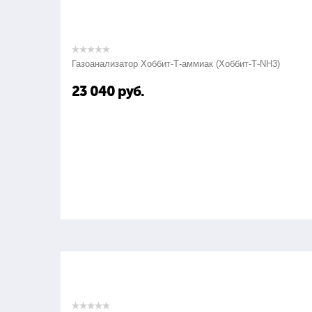
Газоанализатор Хоббит-Т-аммиак (Хоббит-Т-NH3)
23 040
руб.