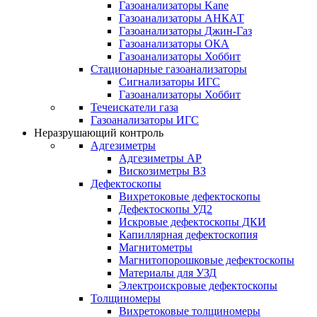
Газоанализаторы Kane
Газоанализаторы АНКАТ
Газоанализаторы Джин-Газ
Газоанализаторы ОКА
Газоанализаторы Хоббит
Стационарные газоанализаторы
Сигнализаторы ИГС
Газоанализаторы Хоббит
Течеискатели газа
Газоанализаторы ИГС
Неразрушающий контроль
Адгезиметры
Адгезиметры АР
Вискозиметры ВЗ
Дефектоскопы
Вихретоковые дефектоскопы
Дефектоскопы УД2
Искровые дефектоскопы ДКИ
Капиллярная дефектоскопия
Магнитометры
Магнитопорошковые дефектоскопы
Материалы для УЗД
Электроискровые дефектоскопы
Толщиномеры
Вихретоковые толщиномеры