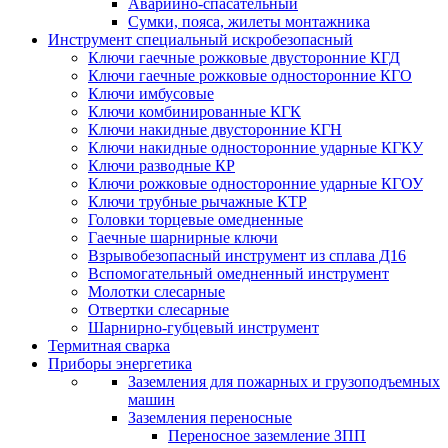
Аварийно-спасательный
Сумки, пояса, жилеты монтажника
Инструмент специальный искробезопасный
Ключи гаечные рожковые двусторонние КГД
Ключи гаечные рожковые односторонние КГО
Ключи имбусовые
Ключи комбинированные КГК
Ключи накидные двусторонние КГН
Ключи накидные односторонние ударные КГКУ
Ключи разводные КР
Ключи рожковые односторонние ударные КГОУ
Ключи трубные рычажные КТР
Головки торцевые омедненные
Гаечные шарнирные ключи
Взрывобезопасный инструмент из сплава Д16
Вспомогательный омедненный инструмент
Молотки слесарные
Отвертки слесарные
Шарнирно-губцевый инструмент
Термитная сварка
Приборы энергетика
Заземления для пожарных и грузоподъемных
машин
Заземления переносные
Переносное заземление ЗПП