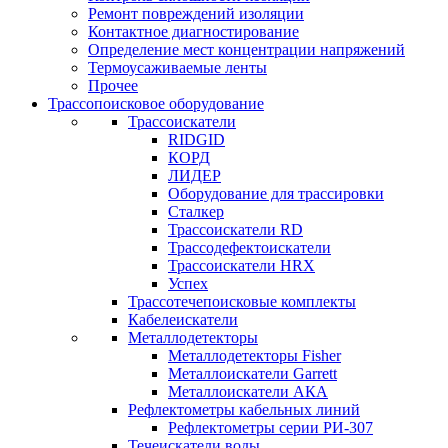
Ремонт повреждений изоляции
Контактное диагностирование
Определение мест концентрации напряжений
Термоусаживаемые ленты
Прочее
Трассопоисковое оборудование
Трассоискатели
RIDGID
КОРД
ЛИДЕР
Оборудование для трассировки
Сталкер
Трасcоискатели RD
Трассодефектоискатели
Трассоискатели HRX
Успех
Трассотечепоисковые комплекты
Кабелеискатели
Металлодетекторы
Металлодетекторы Fisher
Металлоискатели Garrett
Металлоискатели АКА
Рефлектометры кабельных линий
Рефлектометры серии РИ-307
Течеискатели воды