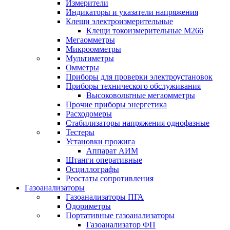
Измерители
Индикаторы и указатели напряжения
Клещи электроизмерительные
Клещи токоизмерительные М266
Мегаомметры
Микроомметры
Мультиметры
Омметры
Приборы для проверки электроустановок
Приборы технического обслуживания
Высоковольтные мегаомметры
Прочие приборы энергетика
Расходомеры
Стабилизаторы напряжения однофазные
Тестеры
Установки прожига
Аппарат АИМ
Штанги оперативные
Осциллографы
Реостаты сопротивления
Газоанализаторы
Газоанализаторы ПГА
Одориметры
Портативные газоанализаторы
Газоанализатор ФП