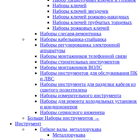
Наборы ключей
Наборы ключей звездочек
Наборы ключей рожково-накидных
Наборы ключей трубчатых торцевых
Наборы рожковых ключей
Наборы слесаря-ремонтника
Наборы кабельщика-спайщика
Наборы регулировщика электронной
аппаратуры
Наборы монтажников телефонной связи
Наборы строительных инструментов
Наборы монтажников ВОЛС
Наборы инструментов для обслуживания ПК
и ЛВС
Наборы инструмента для разделки кабеля из
сшитого полиэтилена
Наборы измерительного инструмента
Наборы для ремонта холодильных установок
и кондиционеров
Наборы сервисного инженера
Больше Наборы инструментов
→
Инструмент
Гибкие валы, металлорукава
Металлорукава