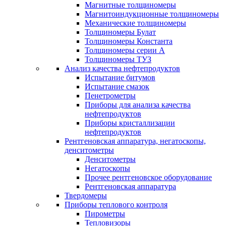
Магнитные толщиномеры
Магнитоиндукционные толщиномеры
Механические толщиномеры
Толщиномеры Булат
Толщиномеры Константа
Толщиномеры серии А
Толщиномеры ТУЗ
Анализ качества нефтепродуктов
Испытание битумов
Испытание смазок
Пенетрометры
Приборы для анализа качества
нефтепродуктов
Приборы кристаллизации
нефтепродуктов
Рентгеновская аппаратура, негатоскопы,
денситометры
Денситометры
Негатоскопы
Прочее рентгеновское оборудование
Рентгеновская аппаратура
Твердомеры
Приборы теплового контроля
Пирометры
Тепловизоры