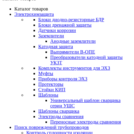
Каталог товаров
Электрохимзащита
Блоки диодно-резисторные БДР
Блоки дренажной защиты
Датчики коррозии
Заземлители
Анодные заземлители
Катодная защита
Выпрямители В-ОПЕ
Преобразователи катодной защиты
УКЗТ
Комплекты инструментов для ЭХЗ
Муфты
Приборы контроля ЭХЗ
Протекторы
Стойки КИП
Шаблоны
Универсальный шаблон сварщика
серии УШС
Шаблоны сварщика
Электроды сравнения
Переносные электроды сравнения
Поиск повреждений трубопроводов
Контроль сплошности изоляции