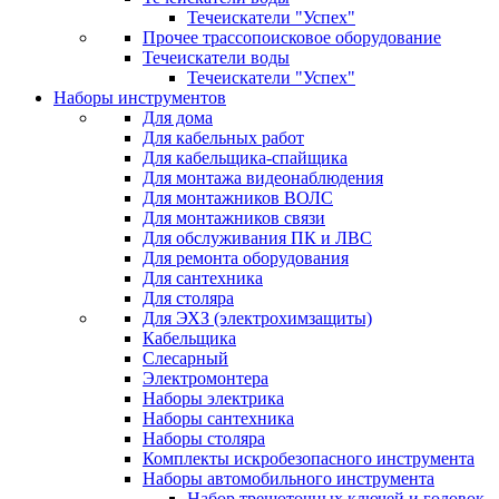
Течеискатели "Успех"
Прочее трассопоисковое оборудование
Течеискатели воды
Течеискатели "Успех"
Наборы инструментов
Для дома
Для кабельных работ
Для кабельщика-спайщика
Для монтажа видеонаблюдения
Для монтажников ВОЛС
Для монтажников связи
Для обслуживания ПК и ЛВС
Для ремонта оборудования
Для сантехника
Для столяра
Для ЭХЗ (электрохимзащиты)
Кабельщика
Слесарный
Электромонтера
Наборы электрика
Наборы сантехника
Наборы столяра
Комплекты искробезопасного инструмента
Наборы автомобильного инструмента
Набор трещоточных ключей и головок