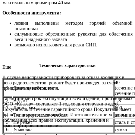
максимальным диаметром 40 мм.
Особенности инструмента:
лезвия выполнены методом горячей объемной
штамповки
силуминовые обрезиненные рукоятки для облегчения
веса и надежного захвата
возможно использовать для резки СИП.
Технические характеристики
Еще
В случае неисправности приборов из-за отказа входящих в
40
него радиоэлементов, ремонт будет произведен за счет
1.
Диаметр кабеля, мм
(сечение 
предприятия-изготовителя.
сечение п
Гарантийный срок эксплуатации всех изделий, производимых
2.
Вес, кг
1,8
ООО «Квазар», составляет 1 год со дня отгрузки в адрес
3.
Длина, мм
600
Покупателя. В течение гарантийного срока Покупатель имеет
право на ремонт изделия за счет Изготовителя при условии
4.
Тип перерезаемого кабеля
алюминие
соблюдения всех правил эксплуатации, хранения и
5.
Не режет
сталь и с
транспортирования изделия.
6.
Упаковка
сумка