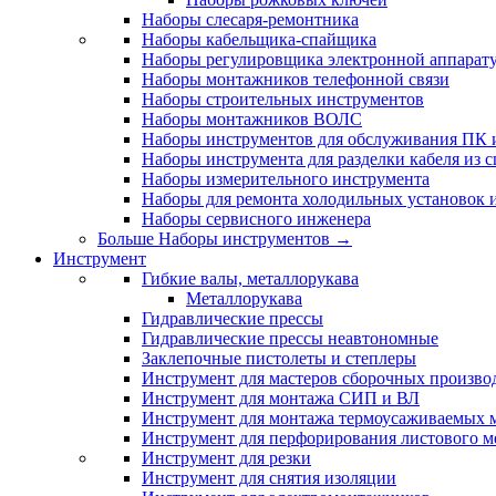
Наборы слесаря-ремонтника
Наборы кабельщика-спайщика
Наборы регулировщика электронной аппарат
Наборы монтажников телефонной связи
Наборы строительных инструментов
Наборы монтажников ВОЛС
Наборы инструментов для обслуживания ПК
Наборы инструмента для разделки кабеля из 
Наборы измерительного инструмента
Наборы для ремонта холодильных установок 
Наборы сервисного инженера
Больше Наборы инструментов
→
Инструмент
Гибкие валы, металлорукава
Металлорукава
Гидравлические прессы
Гидравлические прессы неавтономные
Заклепочные пистолеты и степлеры
Инструмент для мастеров сборочных произво
Инструмент для монтажа СИП и ВЛ
Инструмент для монтажа термоусаживаемых м
Инструмент для перфорирования листового м
Инструмент для резки
Инструмент для снятия изоляции