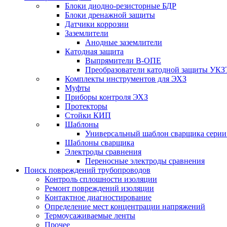
Блоки диодно-резисторные БДР
Блоки дренажной защиты
Датчики коррозии
Заземлители
Анодные заземлители
Катодная защита
Выпрямители В-ОПЕ
Преобразователи катодной защиты УКЗ
Комплекты инструментов для ЭХЗ
Муфты
Приборы контроля ЭХЗ
Протекторы
Стойки КИП
Шаблоны
Универсальный шаблон сварщика сери
Шаблоны сварщика
Электроды сравнения
Переносные электроды сравнения
Поиск повреждений трубопроводов
Контроль сплошности изоляции
Ремонт повреждений изоляции
Контактное диагностирование
Определение мест концентрации напряжений
Термоусаживаемые ленты
Прочее