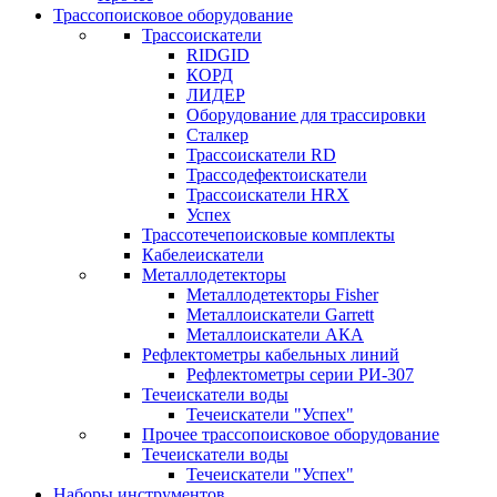
Трассопоисковое оборудование
Трассоискатели
RIDGID
КОРД
ЛИДЕР
Оборудование для трассировки
Сталкер
Трасcоискатели RD
Трассодефектоискатели
Трассоискатели HRX
Успех
Трассотечепоисковые комплекты
Кабелеискатели
Металлодетекторы
Металлодетекторы Fisher
Металлоискатели Garrett
Металлоискатели АКА
Рефлектометры кабельных линий
Рефлектометры серии РИ-307
Течеискатели воды
Течеискатели "Успех"
Прочее трассопоисковое оборудование
Течеискатели воды
Течеискатели "Успех"
Наборы инструментов