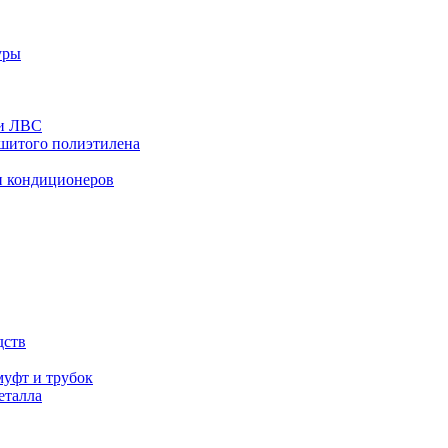
уры
 и ЛВС
сшитого полиэтилена
и кондиционеров
дств
уфт и трубок
еталла