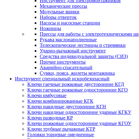
Инструмент для электромонтажников
Механические прессы
Модульные ящики
Наборы отверток
Насосы и насосные станции
Ножницы
Прессы для работы с электротехническими ш
Рукава маслонаполненные
Телескопические лестницы и стремянки
Ударно-рычажный инструмент
Средства индивидуальной защиты (СИЗ)
Прочие инструменты
Аварийно-спасательный
Сумки, пояса, жилеты монтажника
Инструмент специальный искробезопасный
Ключи гаечные рожковые двусторонние КГД
Ключи гаечные рожковые односторонние КГО
Ключи имбусовые
Ключи комбинированные КГК
Ключи накидные двусторонние КГН
Ключи накидные односторонние ударные КГКУ
Ключи разводные КР
Ключи рожковые односторонние ударные КГОУ
Ключи трубные рычажные КТР
Головки торцевые омедненные