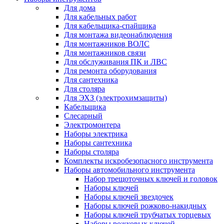
Для дома
Для кабельных работ
Для кабельщика-спайщика
Для монтажа видеонаблюдения
Для монтажников ВОЛС
Для монтажников связи
Для обслуживания ПК и ЛВС
Для ремонта оборудования
Для сантехника
Для столяра
Для ЭХЗ (электрохимзащиты)
Кабельщика
Слесарный
Электромонтера
Наборы электрика
Наборы сантехника
Наборы столяра
Комплекты искробезопасного инструмента
Наборы автомобильного инструмента
Набор трещоточных ключей и головок
Наборы ключей
Наборы ключей звездочек
Наборы ключей рожково-накидных
Наборы ключей трубчатых торцевых
Наборы рожковых ключей