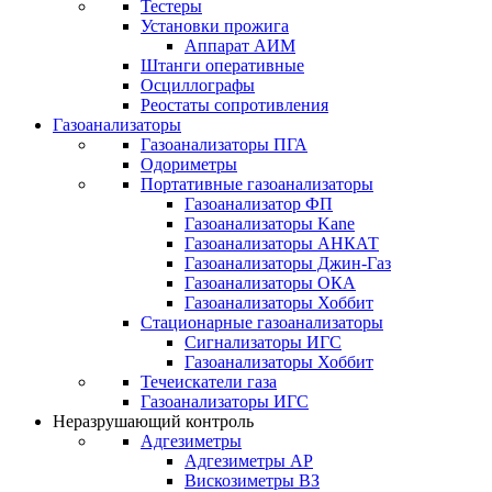
Тестеры
Установки прожига
Аппарат АИМ
Штанги оперативные
Осциллографы
Реостаты сопротивления
Газоанализаторы
Газоанализаторы ПГА
Одориметры
Портативные газоанализаторы
Газоанализатор ФП
Газоанализаторы Kane
Газоанализаторы АНКАТ
Газоанализаторы Джин-Газ
Газоанализаторы ОКА
Газоанализаторы Хоббит
Стационарные газоанализаторы
Сигнализаторы ИГС
Газоанализаторы Хоббит
Течеискатели газа
Газоанализаторы ИГС
Неразрушающий контроль
Адгезиметры
Адгезиметры АР
Вискозиметры ВЗ