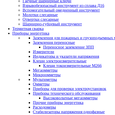
Гаечные шарнирные ключи
Взрывобезопасный инструмент из сплава Д16
Вспомогательный омедненный инструмент
Молотки слесарные
Отвертки слесарные
Шарнирно-губцевый инструмент
Термитная сварка
Приборы энергетика
Заземления для пожарных и грузоподъемных
Заземления переносные
Переносное заземление ЗПП
Измерители
Индикаторы и указатели напряжения
Клещи электроизмерительные
Клещи токоизмерительные М266
Мегаомметры
Микроомметры
Мультиметры
Омметры
Приборы для проверки электроустановок
Приборы технического обслуживания
Высоковольтные мегаомметры
Прочие приборы энергетика
Расходомеры
Стабилизаторы напряжения однофазные