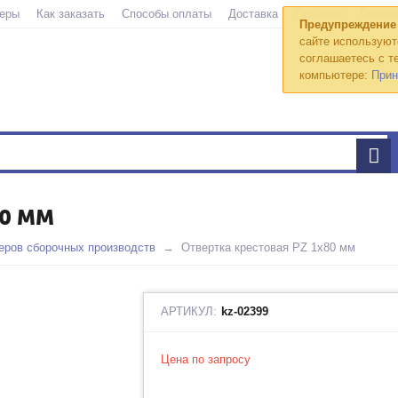
еры
Как заказать
Способы оплаты
Доставка
Гарантии
Полити
Предупреждение
сайте используют
соглашаетесь с те
компьютере:
Прин
80 ММ
еров сборочных производств
Отвертка крестовая PZ 1х80 мм
АРТИКУЛ:
kz-02399
Цена по запросу