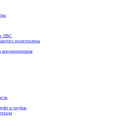
уры
 и ЛВС
сшитого полиэтилена
и кондиционеров
дств
уфт и трубок
еталла