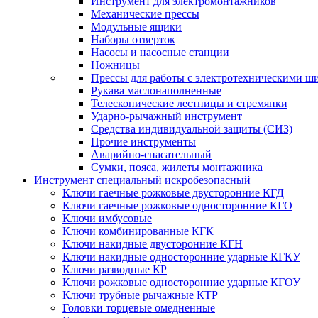
Инструмент для электромонтажников
Механические прессы
Модульные ящики
Наборы отверток
Насосы и насосные станции
Ножницы
Прессы для работы с электротехническими ш
Рукава маслонаполненные
Телескопические лестницы и стремянки
Ударно-рычажный инструмент
Средства индивидуальной защиты (СИЗ)
Прочие инструменты
Аварийно-спасательный
Сумки, пояса, жилеты монтажника
Инструмент специальный искробезопасный
Ключи гаечные рожковые двусторонние КГД
Ключи гаечные рожковые односторонние КГО
Ключи имбусовые
Ключи комбинированные КГК
Ключи накидные двусторонние КГН
Ключи накидные односторонние ударные КГКУ
Ключи разводные КР
Ключи рожковые односторонние ударные КГОУ
Ключи трубные рычажные КТР
Головки торцевые омедненные