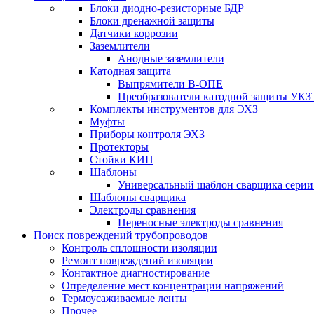
Блоки диодно-резисторные БДР
Блоки дренажной защиты
Датчики коррозии
Заземлители
Анодные заземлители
Катодная защита
Выпрямители В-ОПЕ
Преобразователи катодной защиты УКЗ
Комплекты инструментов для ЭХЗ
Муфты
Приборы контроля ЭХЗ
Протекторы
Стойки КИП
Шаблоны
Универсальный шаблон сварщика сери
Шаблоны сварщика
Электроды сравнения
Переносные электроды сравнения
Поиск повреждений трубопроводов
Контроль сплошности изоляции
Ремонт повреждений изоляции
Контактное диагностирование
Определение мест концентрации напряжений
Термоусаживаемые ленты
Прочее