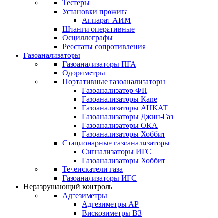
Тестеры
Установки прожига
Аппарат АИМ
Штанги оперативные
Осциллографы
Реостаты сопротивления
Газоанализаторы
Газоанализаторы ПГА
Одориметры
Портативные газоанализаторы
Газоанализатор ФП
Газоанализаторы Kane
Газоанализаторы АНКАТ
Газоанализаторы Джин-Газ
Газоанализаторы ОКА
Газоанализаторы Хоббит
Стационарные газоанализаторы
Сигнализаторы ИГС
Газоанализаторы Хоббит
Течеискатели газа
Газоанализаторы ИГС
Неразрушающий контроль
Адгезиметры
Адгезиметры АР
Вискозиметры ВЗ