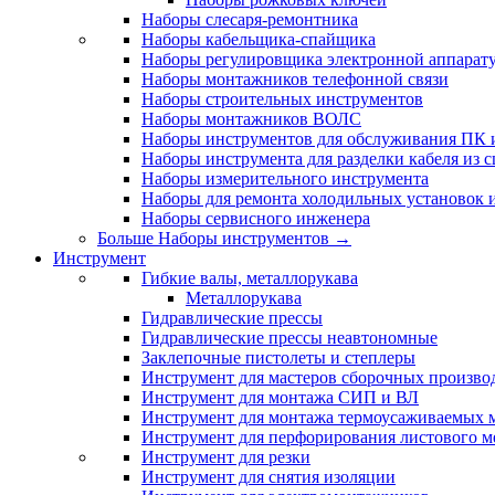
Наборы слесаря-ремонтника
Наборы кабельщика-спайщика
Наборы регулировщика электронной аппарат
Наборы монтажников телефонной связи
Наборы строительных инструментов
Наборы монтажников ВОЛС
Наборы инструментов для обслуживания ПК
Наборы инструмента для разделки кабеля из 
Наборы измерительного инструмента
Наборы для ремонта холодильных установок 
Наборы сервисного инженера
Больше Наборы инструментов
→
Инструмент
Гибкие валы, металлорукава
Металлорукава
Гидравлические прессы
Гидравлические прессы неавтономные
Заклепочные пистолеты и степлеры
Инструмент для мастеров сборочных произво
Инструмент для монтажа СИП и ВЛ
Инструмент для монтажа термоусаживаемых м
Инструмент для перфорирования листового м
Инструмент для резки
Инструмент для снятия изоляции