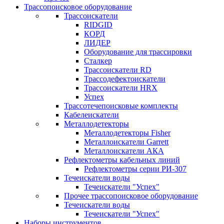
Трассопоисковое оборудование
Трассоискатели
RIDGID
КОРД
ЛИДЕР
Оборудование для трассировки
Сталкер
Трасcоискатели RD
Трассодефектоискатели
Трассоискатели HRX
Успех
Трассотечепоисковые комплекты
Кабелеискатели
Металлодетекторы
Металлодетекторы Fisher
Металлоискатели Garrett
Металлоискатели АКА
Рефлектометры кабельных линий
Рефлектометры серии РИ-307
Течеискатели воды
Течеискатели "Успех"
Прочее трассопоисковое оборудование
Течеискатели воды
Течеискатели "Успех"
Наборы инструментов