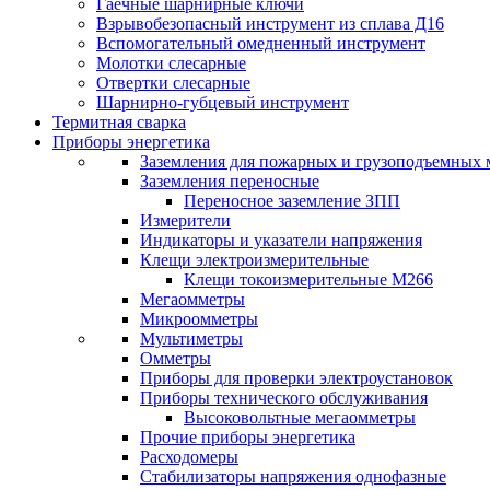
Гаечные шарнирные ключи
Взрывобезопасный инструмент из сплава Д16
Вспомогательный омедненный инструмент
Молотки слесарные
Отвертки слесарные
Шарнирно-губцевый инструмент
Термитная сварка
Приборы энергетика
Заземления для пожарных и грузоподъемных
Заземления переносные
Переносное заземление ЗПП
Измерители
Индикаторы и указатели напряжения
Клещи электроизмерительные
Клещи токоизмерительные М266
Мегаомметры
Микроомметры
Мультиметры
Омметры
Приборы для проверки электроустановок
Приборы технического обслуживания
Высоковольтные мегаомметры
Прочие приборы энергетика
Расходомеры
Стабилизаторы напряжения однофазные