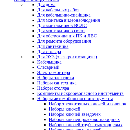
Для дома
Для кабельных работ
Для кабельщика-спайщика
Для монтажа видеонаблюдения
Для монтажников ВОЛС
Для монтажников связи
Для обслуживания ПК и ЛВС
Для ремонта оборудования
Для сантехника
Для столяра
Для ЭХЗ (электрохимзащиты)
Кабельщика
Слесарный
Электромонтера
Наборы электрика
Наборы сантехника
Наборы столяра
Комплекты искробезопасного инструмента
Наборы автомобильного инструмента
Набор трещоточных ключей и головок
Наборы ключей
Наборы ключей звездочек
Наборы ключей рожково-накидных
Наборы ключей трубчатых торцевых
Наборы рожковых ключей