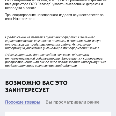
сопроводительное письмо, в котором в произвольной форме на
аккумуляторов. Каждый инструмент укомплектован двумя 18-
имя директора ООО "Квазар" указать выявленные дефекты и
вольтовыми Li-ion аккумуляторами
неполадки в работе.
благодаря наличию датчика температуры, инструмент
Транспортирование неисправного изделия осуществляется за
автоматически перестает работать в случае, если
счет Изготовителя.
температура превысит пиковую (40 - 60 градусов, в
зависимости от инструмента) в условиях продолжительного
времени работы. Подача звукового сигнала о неисправности
означает, что эксплуатация инструмента не возможна, пока
Предложение не является публичной офертой. Сведения о
характеристиках, комплекте поставки и внешнем виде могут
температура не снизится до обычной
отличаться от представленных на сайте. Актуальную
за счет использования гидравлической системы высокого
информацию уточняйте у менеджера при оформлении заказа.
давления, устройство является оптимальным инструментом
© Все материалы данного сайта являются объектами
для промышленного использования.
интеллектуальной собственности. Запрещается копирование,
распространение или любое иное использование информации без
предварительного согласия правообладателя.
Технические характеристики
ВОЗМОЖНО ВАС ЭТО
ЗАИНТЕРЕСУЕТ
1.
Комплектация:
Похожие товары
Вы просматривали ранее
Максимальное давление
пресс
комплект "пуансон-матрица": 22.0, 28.0, 34.0, 43.0, 49.0,