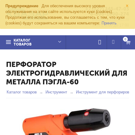
×
Предупреждение
Для обеспечения высокого уровня
+7 (727) 345-47-03
обслуживания на этом сайте используются куки (cookies).
8-800-1000-274
Продолжая его использование, вы соглашаетесь с тем, что куки
kvazar91@yandex.ru
(cookies) будут сохраняться на вашем компьютере:
Принять
Пн-пт с 8:00 до 17:00
0
КАТАЛОГ
ТОВАРОВ
ПЕРФОРАТОР
ЭЛЕКТРОГИДРАВЛИЧЕСКИЙ ДЛЯ
МЕТАЛЛА ПЭГЛА-60
Каталог товаров
Инструмент
Инструмент для перфорировани