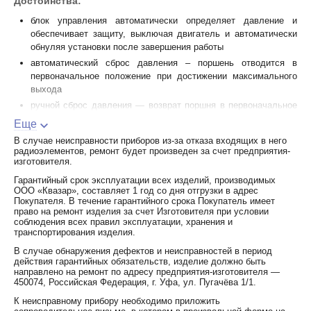
Достоинства:
блок управления автоматически определяет давление и
обеспечивает защиту, выключая двигатель и автоматически
обнуляя установки после завершения работы
автоматический сброс давления – поршень отводится в
первоначальное положение при достижении максимального
выхода
ручной сброс давления — возврат поршня в первоначальное
положение вручную, в случае выполнения неправильной
Еще
операции
В случае неисправности приборов из-за отказа входящих в него
в прессе используется двухходовой плунжер, - на холостом
радиоэлементов, ремонт будет произведен за счет предприятия-
ходу открыт контур, который обеспечивает быстрое
изготовителя.
нагнетание масла в рабочий цилиндр при выборе холостого
Гарантийный срок эксплуатации всех изделий, производимых
хода открывается второй контур, который обеспечивает
ООО «Квазар», составляет 1 год со дня отгрузки в адрес
развитие максимального усилия
Покупателя. В течение гарантийного срока Покупатель имеет
право на ремонт изделия за счет Изготовителя при условии
световая и звуковая сигнализация в случае ошибки
соблюдения всех правил эксплуатации, хранения и
транспортирования изделия.
инструмент приводится в рабочее положение одним триггером
литий-ионные батареи не имеют эффекта памяти и обладают
В случае обнаружения дефектов и неисправностей в период
действия гарантийных обязательств, изделие должно быть
низким саморазрядом. Даже после длительного перерыва в
направлено на ремонт по адресу предприятия-изготовителя —
использовании, инструмент всегда готов к работе. Кроме того,
450074, Российская Федерация, г. Уфа, ул. Пугачёва 1/1.
вес литий-ионного аккумулятора меньше, а емкость
К неисправному прибору необходимо приложить
(энергетическая плотность) на 50 % больше, чем у NI-MH