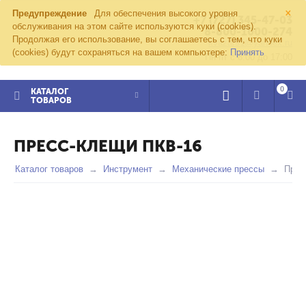
×
Предупреждение
Для обеспечения высокого уровня
+7 (727) 345-47-03
обслуживания на этом сайте используются куки (cookies).
8-800-1000-274
Продолжая его использование, вы соглашаетесь с тем, что куки
kvazar91@yandex.ru
(cookies) будут сохраняться на вашем компьютере:
Принять
Пн-пт с 8:00 до 17:00
0
КАТАЛОГ
ТОВАРОВ
ПРЕСС-КЛЕЩИ ПКВ-16
Каталог товаров
Инструмент
Механические прессы
Прес