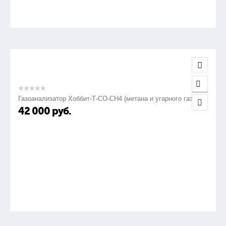
Газоанализатор Хоббит-Т-СО-СН4 (метана и угарного газа)
42 000
руб.