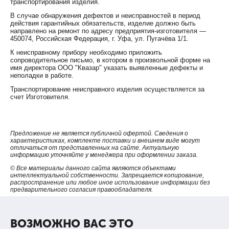
транспортирования изделия.
В случае обнаружения дефектов и неисправностей в период
1.
действия гарантийных обязательств, изделие должно быть
направлено на ремонт по адресу предприятия-изготовителя —
450074, Российская Федерация, г. Уфа, ул. Пугачёва 1/1.
2
Диапазон сечений, мм
К неисправному прибору необходимо приложить
сопроводительное письмо, в котором в произвольной форме на
имя директора ООО "Квазар" указать выявленные дефекты и
неполадки в работе.
0,25-6
Транспортирование неисправного изделия осуществляется за
счет Изготовителя.
2.
Предложение не является публичной офертой. Сведения о
характеристиках, комплекте поставки и внешнем виде могут
Упаковка
отличаться от представленных на сайте. Актуальную
информацию уточняйте у менеджера при оформлении заказа.
© Все материалы данного сайта являются объектами
интеллектуальной собственности. Запрещается копирование,
блистер
распространение или любое иное использование информации без
предварительного согласия правообладателя.
3.
ВОЗМОЖНО ВАС ЭТО