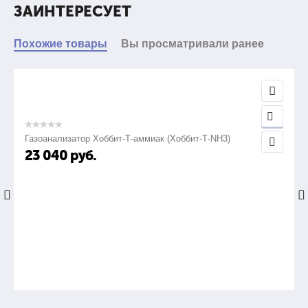
ЗАИНТЕРЕСУЕТ
Профиль опрессовки
Похожие товары
Вы просматривали ранее
трапеция
4.
Газоанализатор Хоббит-Т-аммиак (Хоббит-Т-NH3)
Тип наконечников
23 040
руб.
вт
5.
Вес инструмента, кг