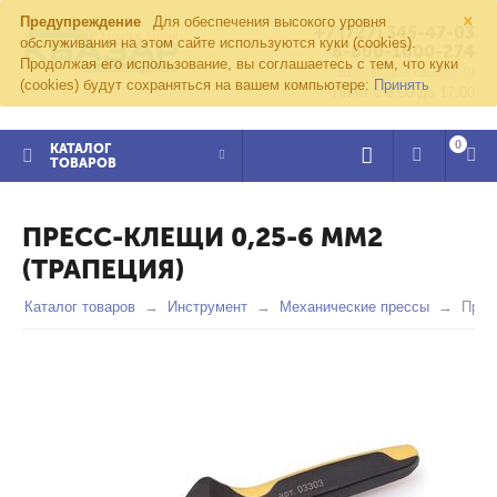
×
Предупреждение
Для обеспечения высокого уровня
+7 (727) 345-47-03
обслуживания на этом сайте используются куки (cookies).
8-800-1000-274
Продолжая его использование, вы соглашаетесь с тем, что куки
kvazar91@yandex.ru
(cookies) будут сохраняться на вашем компьютере:
Принять
Пн-пт с 8:00 до 17:00
0
КАТАЛОГ
ТОВАРОВ
ПРЕСС-КЛЕЩИ 0,25-6 ММ2
(ТРАПЕЦИЯ)
Каталог товаров
Инструмент
Механические прессы
Прес