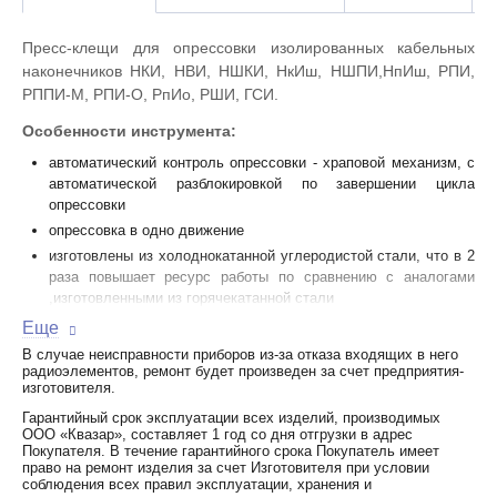
Пресс-клещи для опрессовки изолированных кабельных
наконечников НКИ, НВИ, НШКИ, НкИш, НШПИ,НпИш, РПИ,
РППИ-М, РПИ-О, РпИо, РШИ, ГСИ.
Особенности инструмента:
автоматический контроль опрессовки - храповой механизм, с
автоматической разблокировкой по завершении цикла
опрессовки
опрессовка в одно движение
изготовлены из холоднокатанной углеродистой стали, что в 2
раза повышает ресурс работы по сравнению с аналогами
,изготовленными из горячекатанной стали
контроль геометрии матриц и самого инструмента для
Еще
оптимального качества опрессовки
В случае неисправности приборов из-за отказа входящих в него
плотное смыкание матриц для получения максимально
радиоэлементов, ремонт будет произведен за счет предприятия-
изготовителя.
качественного опрессованного соединения.
Гарантийный срок эксплуатации всех изделий, производимых
ООО «Квазар», составляет 1 год со дня отгрузки в адрес
Покупателя. В течение гарантийного срока Покупатель имеет
Технические характеристики
право на ремонт изделия за счет Изготовителя при условии
соблюдения всех правил эксплуатации, хранения и