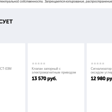
точка
лектуальной собственности. Запрещается копирование, распространение 
0,26
СУЕТ
пластиковые, из экологичного ПВС
Т-03М
Клапан запорный с
Сигнализатор за
электромагнитным приводом
оксидом углерод
КЗМЭФ
СО"
13 570
руб.
12 980
руб.