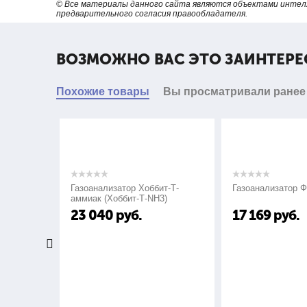
3.
Профиль опрессовки
© Все материалы данного сайта являются объектами интел
предварительного согласия правообладателя.
4.
Вес инструмента, кг
ВОЗМОЖНО ВАС ЭТО ЗАИНТЕРЕ
5.
Ручки
Похожие товары
Вы просматривали ранее
Газоанализатор Хоббит-Т-
Газоанализатор ФС
аммиак (Хоббит-Т-NH3)
23 040
руб.
17 169
руб.