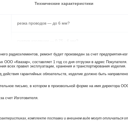
Технические характеристики
резка проводов — до 6 мм?
снятия изоляции — 0,75 - 6 мм?
 него радиоэлементов, ремонт будет произведен за счет предприятия-изг
опрессовки изолированных наконечников сечением — 1,5 
х ООО «Квазар», составляет 1 год со дня отгрузки в адрес Покупателя.
ния всех правил эксплуатации, хранения и транспортирования изделия.
д действия гарантийных обязательств, изделие должно быть направлено
опрессовка неизолированных наконечников сечением — 1
ельное письмо, в котором в произвольной форме на имя директора ООО
резка винтов — М2,5, МЗ, М3,5, М4, М5
за счет Изготовителя.
блистер
арактеристиках, комплекте поставки и внешнем виде могут отличаться 