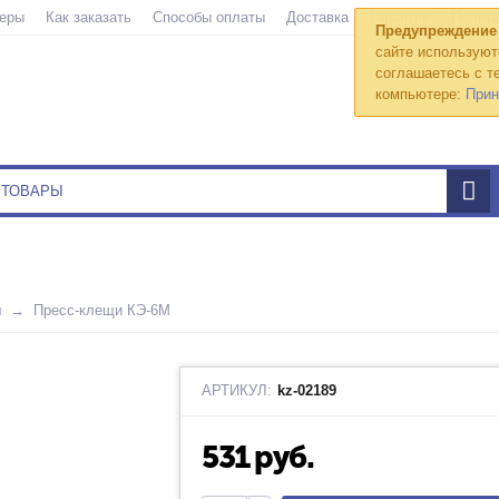
еры
Как заказать
Способы оплаты
Доставка
Гарантии
Полити
Предупреждение
сайте используют
соглашаетесь с те
компьютере:
Прин
ы
Пресс-клещи КЭ-6М
АРТИКУЛ:
kz-02189
531
руб.