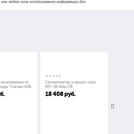
или любое иное использование информации без
газованности
Сигнализатор угарного газа
Сигнализато
а "Сигнал-03К-
ИГС-98 Мак-СВ
СГГ-6М
18 408
руб.
24 000
р