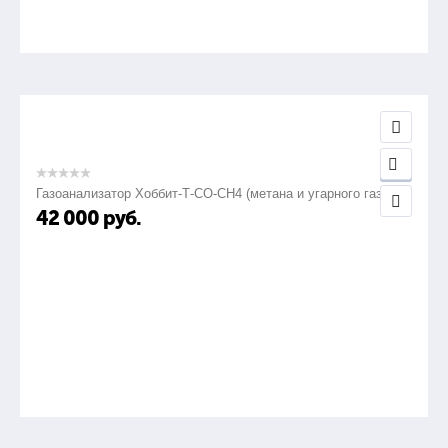
Газоанализатор Хоббит-Т-СО-СН4 (метана и угарного газа)
42 000
руб.