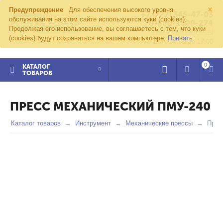
×
Предупреждение
Для обеспечения высокого уровня
+7 (727) 345-47-03
обслуживания на этом сайте используются куки (cookies).
8-800-1000-274
Продолжая его использование, вы соглашаетесь с тем, что куки
kvazar91@yandex.ru
(cookies) будут сохраняться на вашем компьютере:
Принять
Пн-пт с 8:00 до 17:00
0
КАТАЛОГ
ТОВАРОВ
ПРЕСС МЕХАНИЧЕСКИЙ ПМУ-240
Каталог товаров
Инструмент
Механические прессы
Прес