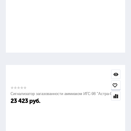
Сигнализатор загазованности аммиаком ИГС-98 "Астра-СВ"
23 423
руб.