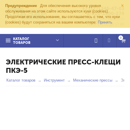
×
Предупреждение
Для обеспечения высокого уровня
+7 (727) 345-47-03
обслуживания на этом сайте используются куки (cookies).
8-800-1000-274
Продолжая его использование, вы соглашаетесь с тем, что куки
kvazar91@yandex.ru
(cookies) будут сохраняться на вашем компьютере:
Принять
Пн-пт с 8:00 до 17:00
0
КАТАЛОГ
ТОВАРОВ
ЭЛЕКТРИЧЕСКИЕ ПРЕСС-КЛЕЩИ
ПКЭ-5
Каталог товаров
Инструмент
Механические прессы
Элек