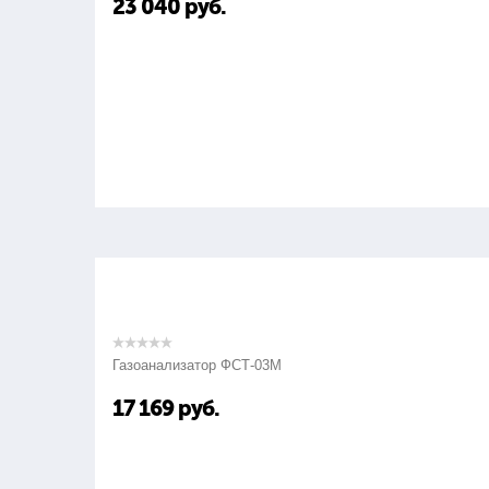
23 040
руб.
Газоанализатор ФСТ-03М
17 169
руб.