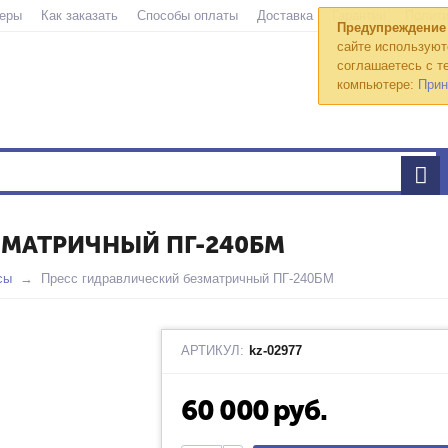
еры
Как заказать
Способы оплаты
Доставка
Гарантии
Полити
Предупреждение
сайте используют
соглашаетесь с те
компьютере:
Прин
ЗМАТРИЧНЫЙ ПГ-240БМ
сы
Пресс гидравлический безматричный ПГ-240БМ
АРТИКУЛ:
kz-02977
60 000
руб.