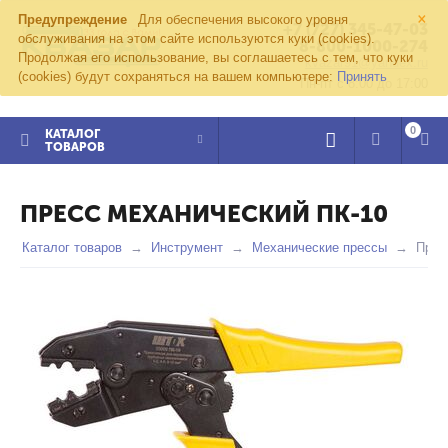
×
Предупреждение
Для обеспечения высокого уровня
+7 (727) 345-47-03
обслуживания на этом сайте используются куки (cookies).
8-800-1000-274
Продолжая его использование, вы соглашаетесь с тем, что куки
kvazar91@yandex.ru
(cookies) будут сохраняться на вашем компьютере:
Принять
Пн-пт с 8:00 до 17:00
0
КАТАЛОГ
ТОВАРОВ
ПРЕСС МЕХАНИЧЕСКИЙ ПК-10
Каталог товаров
Инструмент
Механические прессы
Прес