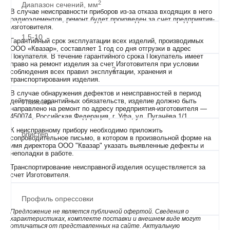
2
Диапазон сечений, мм
В случае неисправности приборов из-за отказа входящих в него
радиоэлементов, ремонт будет произведен за счет предприятия-
изготовителя.
1,5-10
Гарантийный срок эксплуатации всех изделий, производимых
ООО «Квазар», составляет 1 год со дня отгрузки в адрес
Покупателя. В течение гарантийного срока Покупатель имеет
право на ремонт изделия за счет Изготовителя при условии
2.
соблюдения всех правил эксплуатации, хранения и
транспортирования изделия.
В случае обнаружения дефектов и неисправностей в период
действия гарантийных обязательств, изделие должно быть
Упаковка
направлено на ремонт по адресу предприятия-изготовителя —
450074, Российская Федерация, г. Уфа, ул. Пугачёва 1/1.
К неисправному прибору необходимо приложить
блистер
сопроводительное письмо, в котором в произвольной форме на
имя директора ООО "Квазар" указать выявленные дефекты и
неполадки в работе.
3.
Транспортирование неисправного изделия осуществляется за
счет Изготовителя.
Профиль опрессовки
Предложение не является публичной офертой. Сведения о
характеристиках, комплекте поставки и внешнем виде могут
отличаться от представленных на сайте. Актуальную