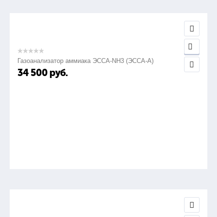
Газоанализатор аммиака ЭССА-NH3 (ЭССА-А)
34 500
руб.