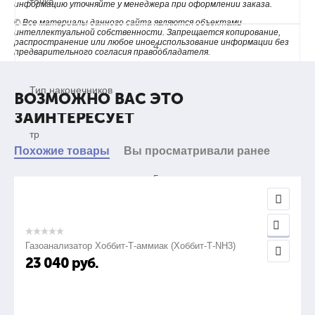
точка
информацию уточняйте у менеджера при оформлении заказа.
© Все материалы данного сайта являются объектами
интеллектуальной собственности. Запрещается копирование,
распространение или любое иное использование информации без
4.
предварительного согласия правообладателя.
Тип наконечников
ВОЗМОЖНО ВАС ЭТО
ЗАИНТЕРЕСУЕТ
тр
Похожие товары
Вы просматривали ранее
5.
Вес инструмента, кг
Газоанализатор Хоббит-Т-аммиак (Хоббит-Т-NH3)
23 040
руб.
0,6
6.