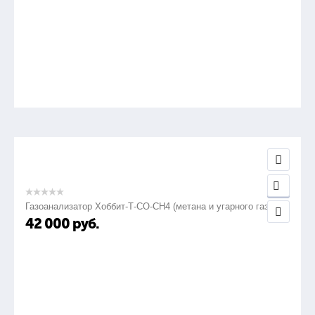
Газоанализатор Хоббит-Т-СО-СН4 (метана и угарного газа)
42 000
руб.