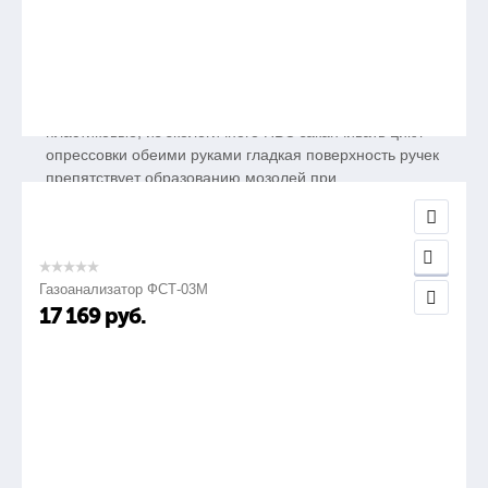
Ручки
пластиковые, из экологичного ПВС заканчивать цикл
опрессовки обеими руками гладкая поверхность ручек
препятствует образованию мозолей при
долговременной работе и позволяет поддерживать
инструмент в чистоте.
Газоанализатор ФСТ-03М
17 169
руб.