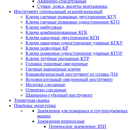
Аварийно-спасательный
Сумки, пояса, жилеты монтажника
Инструмент специальный искробезопасный
Ключи гаечные рожковые двусторонние КГД
Ключи гаечные рожковые односторонние КГО
Ключи имбусовые
Ключи комбинированные КГК
Ключи накидные двусторонние КГН
Ключи накидные односторонние ударные КГКУ
Ключи разводные КР
Ключи рожковые односторонние ударные КГОУ
Ключи трубные рычажные КТР
Головки торцевые омедненные
Гаечные шарнирные ключи
Взрывобезопасный инструмент из сплава Д16
Вспомогательный омедненный инструмент
Молотки слесарные
Отвертки слесарные
Шарнирно-губцевый инструмент
Термитная сварка
Приборы энергетика
Заземления для пожарных и грузоподъемных
машин
Заземления переносные
Переносное заземление ЗПП