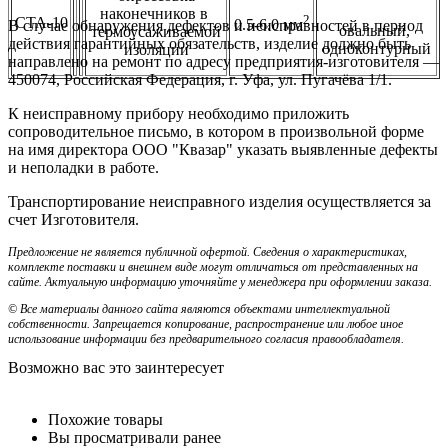
наконечников в
2
СТА-10
0.5-6.0 мм
В случае обнаружения дефектов и неисправностей в период
овальный,
термоусаживаемой
действия гарантийных обязательств, изделие должно быть
одноконтурный
изоляции
направлено на ремонт по адресу предприятия-изготовителя —
450074, Российская Федерация, г. Уфа, ул. Пугачёва 1/1.
К неисправному прибору необходимо приложить
сопроводительное письмо, в котором в произвольной форме
на имя директора ООО "Квазар" указать выявленные дефекты
и неполадки в работе.
Транспортирование неисправного изделия осуществляется за
счет Изготовителя.
Предложение не является публичной офертой. Сведения о характеристиках,
комплекте поставки и внешнем виде могут отличаться от представленных на
сайте. Актуальную информацию уточняйте у менеджера при оформлении заказа.
© Все материалы данного сайта являются объектами интеллектуальной
собственности. Запрещается копирование, распространение или любое иное
использование информации без предварительного согласия правообладателя.
Возможно вас это заинтересует
Похожие товары
Вы просматривали ранее