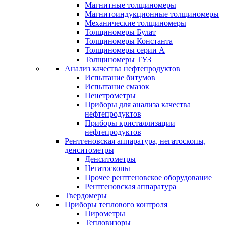
Магнитные толщиномеры
Магнитоиндукционные толщиномеры
Механические толщиномеры
Толщиномеры Булат
Толщиномеры Константа
Толщиномеры серии А
Толщиномеры ТУЗ
Анализ качества нефтепродуктов
Испытание битумов
Испытание смазок
Пенетрометры
Приборы для анализа качества
нефтепродуктов
Приборы кристаллизации
нефтепродуктов
Рентгеновская аппаратура, негатоскопы,
денситометры
Денситометры
Негатоскопы
Прочее рентгеновское оборудование
Рентгеновская аппаратура
Твердомеры
Приборы теплового контроля
Пирометры
Тепловизоры