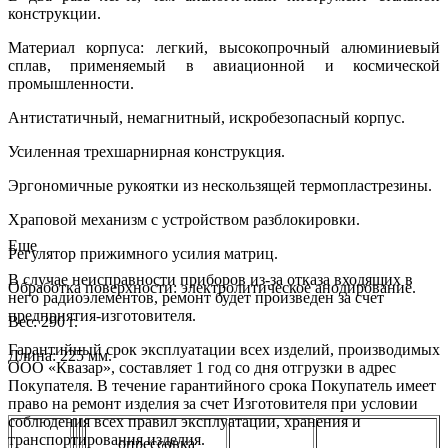
конструкции.
Материал корпуса: легкий, высокопрочный алюминиевый
сплав, применяемый в авиационной и космической
промышленности.
Антистатичный, немагнитный, искробезопасный корпус.
Усиленная трехшарнирная конструкция.
Эргономичные рукоятки из нескользящей термопластрезины.
Храповой механизм с устройством разблокировки.
Еще
Регулятор прижимного усилия матриц.
В случае неисправности приборов из-за отказа входящих в
Обработка поверхности: электролитическое анодирование.
него радиоэлементов, ремонт будет произведен за счет
предприятия-изготовителя.
Вес: 290 г.
Гарантийный срок эксплуатации всех изделий, производимых
Длина: 225 мм.
ООО «Квазар», составляет 1 год со дня отгрузки в адрес
Покупателя. В течение гарантийного срока Покупатель имеет
право на ремонт изделия за счет Изготовителя при условии
соблюдения всех правил эксплуатации, хранения и
транспортирования изделия.
опрессовка