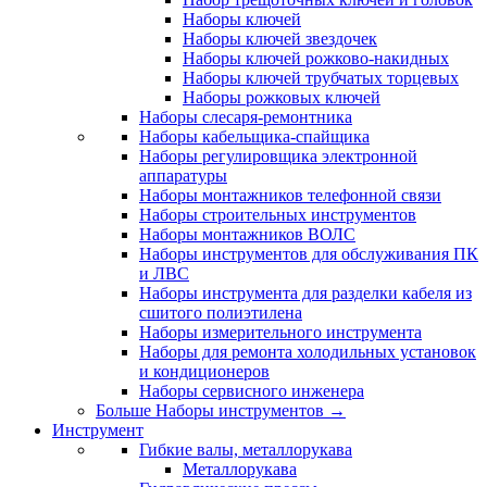
Наборы ключей
Наборы ключей звездочек
Наборы ключей рожково-накидных
Наборы ключей трубчатых торцевых
Наборы рожковых ключей
Наборы слесаря-ремонтника
Наборы кабельщика-спайщика
Наборы регулировщика электронной
аппаратуры
Наборы монтажников телефонной связи
Наборы строительных инструментов
Наборы монтажников ВОЛС
Наборы инструментов для обслуживания ПК
и ЛВС
Наборы инструмента для разделки кабеля из
сшитого полиэтилена
Наборы измерительного инструмента
Наборы для ремонта холодильных установок
и кондиционеров
Наборы сервисного инженера
Больше Наборы инструментов
→
Инструмент
Гибкие валы, металлорукава
Металлорукава