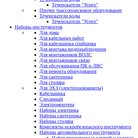
Течеискатели "Успех"
Прочее трассопоисковое оборудование
Течеискатели воды
Течеискатели "Успех"
Наборы инструментов
Для дома
Для кабельных работ
Для кабельщика-спайщика
Для монтажа видеонаблюдения
Для монтажников ВОЛС
Для монтажников связи
Для обслуживания ПК и ЛВС
Для ремонта оборудования
Для сантехника
Для столяра
Для ЭХЗ (электрохимзащиты)
Кабельщика
Слесарный
Электромонтера
Наборы электрика
Наборы сантехника
Наборы столяра
Комплекты искробезопасного инструмента
Наборы автомобильного инструмента
Набор трещоточных ключей и головок