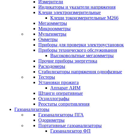
Измерители
Индикаторы и указатели напряжения
Клещи электроизмерительные
Клещи токоизмерительные М266
Мегаомметры
Микроомметры
Мультиметры
Омметры
Приборы для проверки электроустановок
Приборы технического обслуживания
Высоковольтные мегаомметры
Прочие приборы энергетика
Расходомеры
Стабилизаторы напряжения однофазные
Тестеры
Установки прожига
Аппарат АИМ
Штанги оперативные
Осциллографы
Реостаты сопротивления
Газоанализаторы
Газоанализаторы ПГА
Одориметры
Портативные газоанализаторы
Газоанализатор ФП