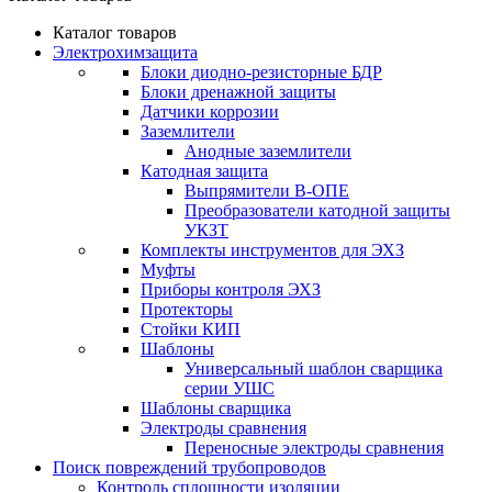
Каталог товаров
Электрохимзащита
Блоки диодно-резисторные БДР
Блоки дренажной защиты
Датчики коррозии
Заземлители
Анодные заземлители
Катодная защита
Выпрямители В-ОПЕ
Преобразователи катодной защиты
УКЗТ
Комплекты инструментов для ЭХЗ
Муфты
Приборы контроля ЭХЗ
Протекторы
Стойки КИП
Шаблоны
Универсальный шаблон сварщика
серии УШС
Шаблоны сварщика
Электроды сравнения
Переносные электроды сравнения
Поиск повреждений трубопроводов
Контроль сплошности изоляции