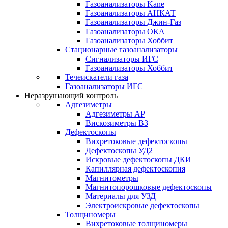
Газоанализаторы Kane
Газоанализаторы АНКАТ
Газоанализаторы Джин-Газ
Газоанализаторы ОКА
Газоанализаторы Хоббит
Стационарные газоанализаторы
Сигнализаторы ИГС
Газоанализаторы Хоббит
Течеискатели газа
Газоанализаторы ИГС
Неразрушающий контроль
Адгезиметры
Адгезиметры АР
Вискозиметры ВЗ
Дефектоскопы
Вихретоковые дефектоскопы
Дефектоскопы УД2
Искровые дефектоскопы ДКИ
Капиллярная дефектоскопия
Магнитометры
Магнитопорошковые дефектоскопы
Материалы для УЗД
Электроискровые дефектоскопы
Толщиномеры
Вихретоковые толщиномеры