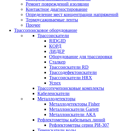
Ремонт повреждений изоляции
Контактное диагностирование
Определение мест концентрации напряжений
Термоусаживаемые ленты
Прочее
Трассопоисковое оборудование
Трассоискатели
RIDGID
КОРД
ЛИДЕР
Оборудование для трассировки
Сталкер
Трасcоискатели RD
Трассодефектоискатели
Трассоискатели HRX
Успех
Трассотечепоисковые комплекты
Кабелеискатели
Металлодетекторы
Металлодетекторы Fisher
Металлоискатели Garrett
Металлоискатели АКА
Рефлектометры кабельных линий
Рефлектометры серии РИ-307
Течеискатели воды