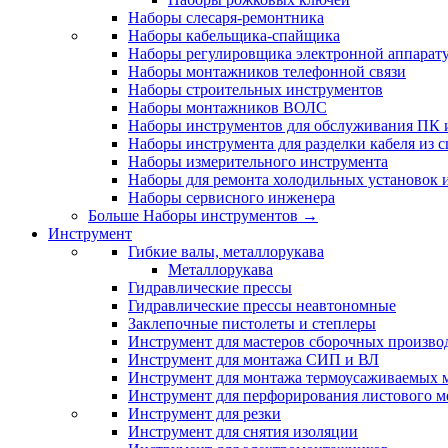
Наборы слесаря-ремонтника
Наборы кабельщика-спайщика
Наборы регулировщика электронной аппарат
Наборы монтажников телефонной связи
Наборы строительных инструментов
Наборы монтажников ВОЛС
Наборы инструментов для обслуживания ПК
Наборы инструмента для разделки кабеля из 
Наборы измерительного инструмента
Наборы для ремонта холодильных установок 
Наборы сервисного инженера
Больше Наборы инструментов
→
Инструмент
Гибкие валы, металлорукава
Металлорукава
Гидравлические прессы
Гидравлические прессы неавтономные
Заклепочные пистолеты и степлеры
Инструмент для мастеров сборочных произво
Инструмент для монтажа СИП и ВЛ
Инструмент для монтажа термоусаживаемых м
Инструмент для перфорирования листового м
Инструмент для резки
Инструмент для снятия изоляции