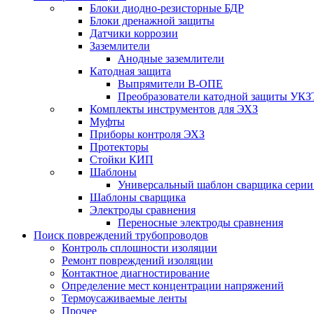
Блоки диодно-резисторные БДР
Блоки дренажной защиты
Датчики коррозии
Заземлители
Анодные заземлители
Катодная защита
Выпрямители В-ОПЕ
Преобразователи катодной защиты УКЗ
Комплекты инструментов для ЭХЗ
Муфты
Приборы контроля ЭХЗ
Протекторы
Стойки КИП
Шаблоны
Универсальный шаблон сварщика сери
Шаблоны сварщика
Электроды сравнения
Переносные электроды сравнения
Поиск повреждений трубопроводов
Контроль сплошности изоляции
Ремонт повреждений изоляции
Контактное диагностирование
Определение мест концентрации напряжений
Термоусаживаемые ленты
Прочее