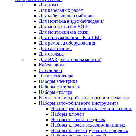
Для дома
Для кабельных работ
Для кабельщика-спайщика
Для монтажа видеонаблюдения
Для монтажников ВОЛС
Для монтажников связи
Для обслуживания ПК и ЛВС
Для ремонта оборудования
Для сантехника
Для столяра
Для ЭХЗ (электрохимзащиты)
Кабельщика
Слесарный
Электромонтера
Наборы электрика
Наборы сантехника
Наборы столяра
Комплекты искробезопасного инструмента
Наборы автомобильного инструмента
Набор трещоточных ключей и головок
Наборы ключей
Наборы ключей звездочек
Наборы ключей рожково-накидных
Наборы ключей трубчатых торцевых
Наборы рожковых ключей