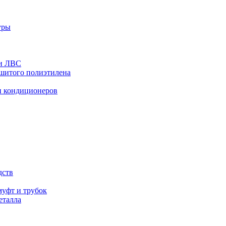
уры
 и ЛВС
сшитого полиэтилена
и кондиционеров
дств
уфт и трубок
еталла