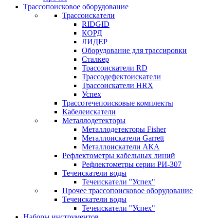
Трассопоисковое оборудование
Трассоискатели
RIDGID
КОРД
ЛИДЕР
Оборудование для трассировки
Сталкер
Трасcоискатели RD
Трассодефектоискатели
Трассоискатели HRX
Успех
Трассотечепоисковые комплекты
Кабелеискатели
Металлодетекторы
Металлодетекторы Fisher
Металлоискатели Garrett
Металлоискатели АКА
Рефлектометры кабельных линий
Рефлектометры серии РИ-307
Течеискатели воды
Течеискатели "Успех"
Прочее трассопоисковое оборудование
Течеискатели воды
Течеискатели "Успех"
Наборы инструментов