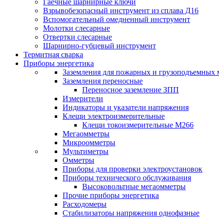
Гаечные шарнирные ключи
Взрывобезопасный инструмент из сплава Д16
Вспомогательный омедненный инструмент
Молотки слесарные
Отвертки слесарные
Шарнирно-губцевый инструмент
Термитная сварка
Приборы энергетика
Заземления для пожарных и грузоподъемных
Заземления переносные
Переносное заземление ЗПП
Измерители
Индикаторы и указатели напряжения
Клещи электроизмерительные
Клещи токоизмерительные М266
Мегаомметры
Микроомметры
Мультиметры
Омметры
Приборы для проверки электроустановок
Приборы технического обслуживания
Высоковольтные мегаомметры
Прочие приборы энергетика
Расходомеры
Стабилизаторы напряжения однофазные