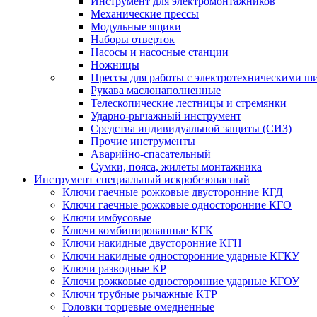
Инструмент для электромонтажников
Механические прессы
Модульные ящики
Наборы отверток
Насосы и насосные станции
Ножницы
Прессы для работы с электротехническими ш
Рукава маслонаполненные
Телескопические лестницы и стремянки
Ударно-рычажный инструмент
Средства индивидуальной защиты (СИЗ)
Прочие инструменты
Аварийно-спасательный
Сумки, пояса, жилеты монтажника
Инструмент специальный искробезопасный
Ключи гаечные рожковые двусторонние КГД
Ключи гаечные рожковые односторонние КГО
Ключи имбусовые
Ключи комбинированные КГК
Ключи накидные двусторонние КГН
Ключи накидные односторонние ударные КГКУ
Ключи разводные КР
Ключи рожковые односторонние ударные КГОУ
Ключи трубные рычажные КТР
Головки торцевые омедненные