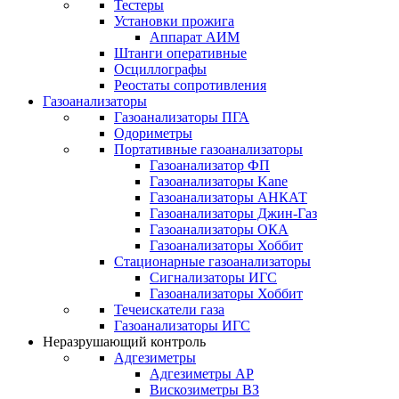
Тестеры
Установки прожига
Аппарат АИМ
Штанги оперативные
Осциллографы
Реостаты сопротивления
Газоанализаторы
Газоанализаторы ПГА
Одориметры
Портативные газоанализаторы
Газоанализатор ФП
Газоанализаторы Kane
Газоанализаторы АНКАТ
Газоанализаторы Джин-Газ
Газоанализаторы ОКА
Газоанализаторы Хоббит
Стационарные газоанализаторы
Сигнализаторы ИГС
Газоанализаторы Хоббит
Течеискатели газа
Газоанализаторы ИГС
Неразрушающий контроль
Адгезиметры
Адгезиметры АР
Вискозиметры ВЗ