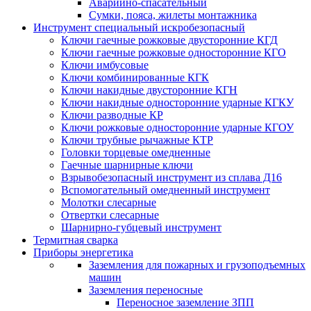
Аварийно-спасательный
Сумки, пояса, жилеты монтажника
Инструмент специальный искробезопасный
Ключи гаечные рожковые двусторонние КГД
Ключи гаечные рожковые односторонние КГО
Ключи имбусовые
Ключи комбинированные КГК
Ключи накидные двусторонние КГН
Ключи накидные односторонние ударные КГКУ
Ключи разводные КР
Ключи рожковые односторонние ударные КГОУ
Ключи трубные рычажные КТР
Головки торцевые омедненные
Гаечные шарнирные ключи
Взрывобезопасный инструмент из сплава Д16
Вспомогательный омедненный инструмент
Молотки слесарные
Отвертки слесарные
Шарнирно-губцевый инструмент
Термитная сварка
Приборы энергетика
Заземления для пожарных и грузоподъемных
машин
Заземления переносные
Переносное заземление ЗПП