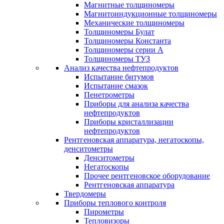
Магнитные толщиномеры
Магнитоиндукционные толщиномеры
Механические толщиномеры
Толщиномеры Булат
Толщиномеры Константа
Толщиномеры серии А
Толщиномеры ТУЗ
Анализ качества нефтепродуктов
Испытание битумов
Испытание смазок
Пенетрометры
Приборы для анализа качества
нефтепродуктов
Приборы кристаллизации
нефтепродуктов
Рентгеновская аппаратура, негатоскопы,
денситометры
Денситометры
Негатоскопы
Прочее рентгеновское оборудование
Рентгеновская аппаратура
Твердомеры
Приборы теплового контроля
Пирометры
Тепловизоры