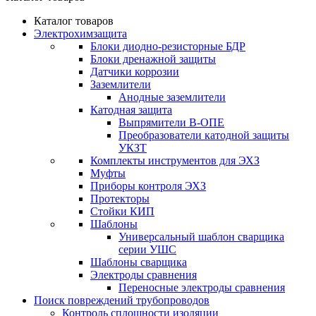
Каталог товаров
Электрохимзащита
Блоки диодно-резисторные БДР
Блоки дренажной защиты
Датчики коррозии
Заземлители
Анодные заземлители
Катодная защита
Выпрямители В-ОПЕ
Преобразователи катодной защиты
УКЗТ
Комплекты инструментов для ЭХЗ
Муфты
Приборы контроля ЭХЗ
Протекторы
Стойки КИП
Шаблоны
Универсальный шаблон сварщика
серии УШС
Шаблоны сварщика
Электроды сравнения
Переносные электроды сравнения
Поиск повреждений трубопроводов
Контроль сплошности изоляции