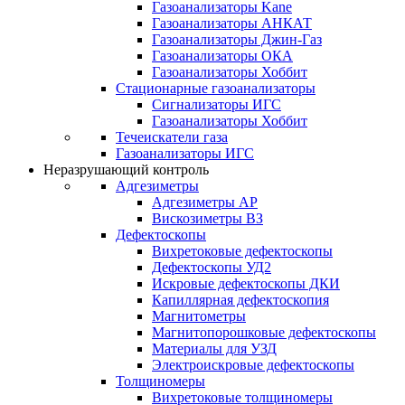
Газоанализаторы Kane
Газоанализаторы АНКАТ
Газоанализаторы Джин-Газ
Газоанализаторы ОКА
Газоанализаторы Хоббит
Стационарные газоанализаторы
Сигнализаторы ИГС
Газоанализаторы Хоббит
Течеискатели газа
Газоанализаторы ИГС
Неразрушающий контроль
Адгезиметры
Адгезиметры АР
Вискозиметры ВЗ
Дефектоскопы
Вихретоковые дефектоскопы
Дефектоскопы УД2
Искровые дефектоскопы ДКИ
Капиллярная дефектоскопия
Магнитометры
Магнитопорошковые дефектоскопы
Материалы для УЗД
Электроискровые дефектоскопы
Толщиномеры
Вихретоковые толщиномеры