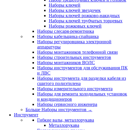
Наборы ключей
Наборы ключей звездочек
Наборы ключей рожково-накидных
Наборы ключей трубчатых торцевых
Наборы рожковых ключей
Наборы слесаря-ремонтника
Наборы кабельщика-спайщика
Наборы регулировщика электронной
аппаратуры
Наборы монтажников телефонной связи
Наборы строительных инструментов
Наборы монтажников ВОЛС
Наборы инструментов для обслуживания ПК
и ЛВС
Наборы инструмента для разделки кабеля из
сшитого полиэтилена
Наборы измерительного инструмента
Наборы для ремонта холодильных установок
и кондиционеров
Наборы сервисного инженера
Больше Наборы инструментов
→
Инструмент
Гибкие валы, металлорукава
Металлорукава