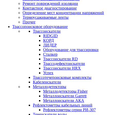
Ремонт повреждений изоляции
Контактное диагностирование
Определение мест концентрации напряжений
Термоусаживаемые ленты
Прочее
Трассопоисковое оборудование
Трассоискатели
RIDGID
КОРД
ЛИДЕР
Оборудование для трассировки
Сталкер
Трасcоискатели RD
Трассодефектоискатели
Трассоискатели HRX
Успех
Трассотечепоисковые комплекты
Кабелеискатели
Металлодетекторы
Металлодетекторы Fisher
Металлоискатели Garrett
Металлоискатели АКА
Рефлектометры кабельных линий
Рефлектометры серии РИ-307
Течеискатели воды