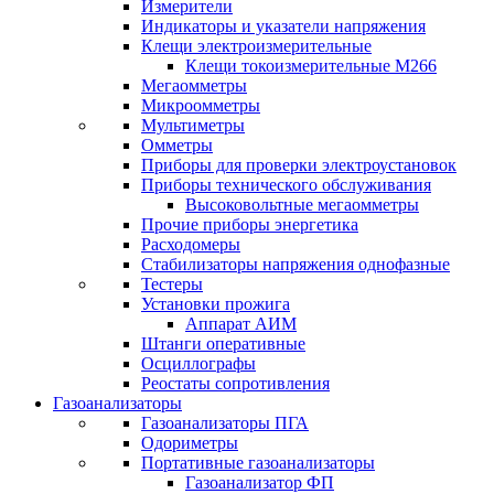
Измерители
Индикаторы и указатели напряжения
Клещи электроизмерительные
Клещи токоизмерительные М266
Мегаомметры
Микроомметры
Мультиметры
Омметры
Приборы для проверки электроустановок
Приборы технического обслуживания
Высоковольтные мегаомметры
Прочие приборы энергетика
Расходомеры
Стабилизаторы напряжения однофазные
Тестеры
Установки прожига
Аппарат АИМ
Штанги оперативные
Осциллографы
Реостаты сопротивления
Газоанализаторы
Газоанализаторы ПГА
Одориметры
Портативные газоанализаторы
Газоанализатор ФП