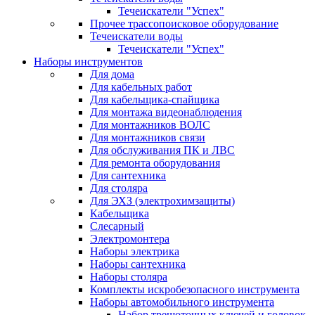
Течеискатели "Успех"
Прочее трассопоисковое оборудование
Течеискатели воды
Течеискатели "Успех"
Наборы инструментов
Для дома
Для кабельных работ
Для кабельщика-спайщика
Для монтажа видеонаблюдения
Для монтажников ВОЛС
Для монтажников связи
Для обслуживания ПК и ЛВС
Для ремонта оборудования
Для сантехника
Для столяра
Для ЭХЗ (электрохимзащиты)
Кабельщика
Слесарный
Электромонтера
Наборы электрика
Наборы сантехника
Наборы столяра
Комплекты искробезопасного инструмента
Наборы автомобильного инструмента
Набор трещоточных ключей и головок