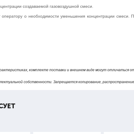
центрации создаваемой газовоздушной смеси.
ет оператору о необходимости уменьшения концентрации смеси. 
онтроль и автоматическое тестирование в различных режимах раб
от внешнего источника постоянного тока 12 В (аккумуляторная бата
арактеристиках, комплекте поставки и внешнем виде могут отличаться 
н на разбавлении горючих газов (природного или сжиженного) 
лектуальной собственности. Запрещается копирование, распространение 
СУЕТ
Наименование параметра
ерения ее концентрации, объемная доля горючего газа в воздухе, 