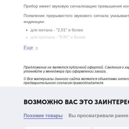
Прибор имеет звуковую сигнализацию превышения кон
Появление прерывистого звукового сигнала указыва
индикации:
для метана - "2,01" и более
для пропана - "0,81" и более.
Прибор обеспечивает высокую точность измерения, к
Еще
в приготавливаемой газовоздушной смеси.
Питание прибора от сети переменного тока 220 В или 
Предложение не является публичной офертой. Сведения о х
Принцип приготовления газовоздушной смеси основа
уточняйте у менеджера при оформлении заказа.
измерительную камеру нагнетателем.
© Все материалы данного сайта являются объектами интел
предварительного согласия правообладателя.
ТЕХНИЧЕСКИЕ ХАРАКТЕРИСТИКИ
ВОЗМОЖНО ВАС ЭТО ЗАИНТЕРЕ
Похожие товары
Вы просматривали ранее
Диапазон создания газовоздушной смеси и изм