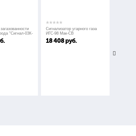
0,4 - 2,0
Сигнализатор угарного газа
Сигнализаторы газа типа
-
ИГС-98 Мак-СВ
СГГ-6М
0,2 - 0,8
18 408
руб.
24 000
руб.
в воздухе, %:
±0,4
±0,16
2,10