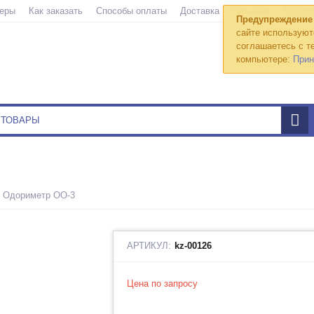
еры
Как заказать
Способы оплаты
Доставка
Гарантии
Полити
Предупреждение
сайте используют
соглашаетесь с те
компьютере:
Прин
Одориметр ОО-3
АРТИКУЛ:
kz-00126
Цена по запросу