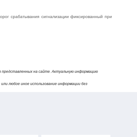
Порог срабатывания сигнализации фиксированный при
оты. Он имеет цифровую индикацию концентрации газа
рея, бортовая сеть автомобиля).
от представленных на сайте. Актуальную информацию
атмосферным воздухом, принудительно нагнетаемым в
или любое иное использование информации без
Значение параметра
%: