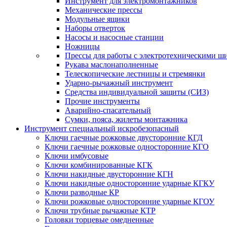
Инструмент для электромонтажников
Механические прессы
Модульные ящики
Наборы отверток
Насосы и насосные станции
Ножницы
Прессы для работы с электротехническими ш
Рукава маслонаполненные
Телескопические лестницы и стремянки
Ударно-рычажный инструмент
Средства индивидуальной защиты (СИЗ)
Прочие инструменты
Аварийно-спасательный
Сумки, пояса, жилеты монтажника
Инструмент специальный искробезопасный
Ключи гаечные рожковые двусторонние КГД
Ключи гаечные рожковые односторонние КГО
Ключи имбусовые
Ключи комбинированные КГК
Ключи накидные двусторонние КГН
Ключи накидные односторонние ударные КГКУ
Ключи разводные КР
Ключи рожковые односторонние ударные КГОУ
Ключи трубные рычажные КТР
Головки торцевые омедненные