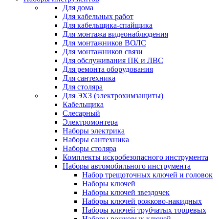
Для дома
Для кабельных работ
Для кабельщика-спайщика
Для монтажа видеонаблюдения
Для монтажников ВОЛС
Для монтажников связи
Для обслуживания ПК и ЛВС
Для ремонта оборудования
Для сантехника
Для столяра
Для ЭХЗ (электрохимзащиты)
Кабельщика
Слесарный
Электромонтера
Наборы электрика
Наборы сантехника
Наборы столяра
Комплекты искробезопасного инструмента
Наборы автомобильного инструмента
Набор трещоточных ключей и головок
Наборы ключей
Наборы ключей звездочек
Наборы ключей рожково-накидных
Наборы ключей трубчатых торцевых
Наборы рожковых ключей