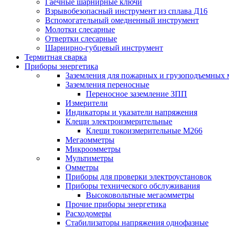
Гаечные шарнирные ключи
Взрывобезопасный инструмент из сплава Д16
Вспомогательный омедненный инструмент
Молотки слесарные
Отвертки слесарные
Шарнирно-губцевый инструмент
Термитная сварка
Приборы энергетика
Заземления для пожарных и грузоподъемных
Заземления переносные
Переносное заземление ЗПП
Измерители
Индикаторы и указатели напряжения
Клещи электроизмерительные
Клещи токоизмерительные М266
Мегаомметры
Микроомметры
Мультиметры
Омметры
Приборы для проверки электроустановок
Приборы технического обслуживания
Высоковольтные мегаомметры
Прочие приборы энергетика
Расходомеры
Стабилизаторы напряжения однофазные