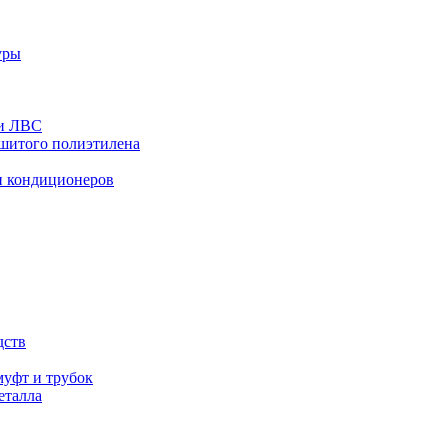
уры
 и ЛВС
сшитого полиэтилена
и кондиционеров
дств
уфт и трубок
еталла