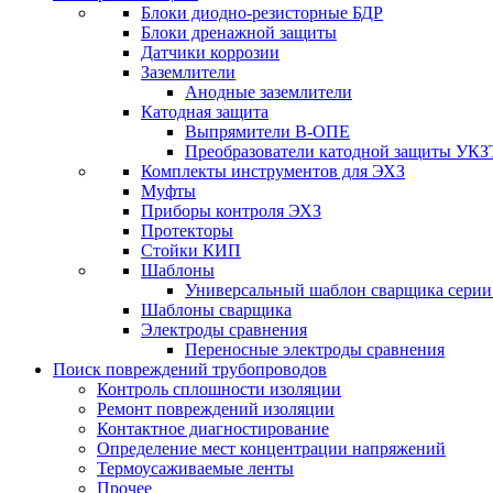
Блоки диодно-резисторные БДР
Блоки дренажной защиты
Датчики коррозии
Заземлители
Анодные заземлители
Катодная защита
Выпрямители В-ОПЕ
Преобразователи катодной защиты УКЗ
Комплекты инструментов для ЭХЗ
Муфты
Приборы контроля ЭХЗ
Протекторы
Стойки КИП
Шаблоны
Универсальный шаблон сварщика сери
Шаблоны сварщика
Электроды сравнения
Переносные электроды сравнения
Поиск повреждений трубопроводов
Контроль сплошности изоляции
Ремонт повреждений изоляции
Контактное диагностирование
Определение мест концентрации напряжений
Термоусаживаемые ленты
Прочее