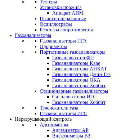
Тестеры
Установки прожига
Аппарат АИМ
Штанги оперативные
Осциллографы
Реостаты сопротивления
Газоанализаторы
Газоанализаторы ПГА
Одориметры
Портативные газоанализаторы
Газоанализатор ФП
Газоанализаторы Kane
Газоанализаторы АНКАТ
Газоанализаторы Джин-Газ
Газоанализаторы ОКА
Газоанализаторы Хоббит
Стационарные газоанализаторы
Сигнализаторы ИГС
Газоанализаторы Хоббит
Течеискатели газа
Газоанализаторы ИГС
Неразрушающий контроль
Адгезиметры
Адгезиметры АР
Вискозиметры ВЗ