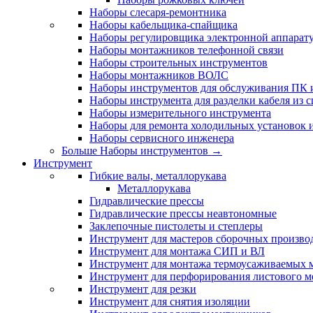
Наборы слесаря-ремонтника
Наборы кабельщика-спайщика
Наборы регулировщика электронной аппарат
Наборы монтажников телефонной связи
Наборы строительных инструментов
Наборы монтажников ВОЛС
Наборы инструментов для обслуживания ПК
Наборы инструмента для разделки кабеля из 
Наборы измерительного инструмента
Наборы для ремонта холодильных установок 
Наборы сервисного инженера
Больше Наборы инструментов
→
Инструмент
Гибкие валы, металлорукава
Металлорукава
Гидравлические прессы
Гидравлические прессы неавтономные
Заклепочные пистолеты и степлеры
Инструмент для мастеров сборочных произво
Инструмент для монтажа СИП и ВЛ
Инструмент для монтажа термоусаживаемых м
Инструмент для перфорирования листового м
Инструмент для резки
Инструмент для снятия изоляции