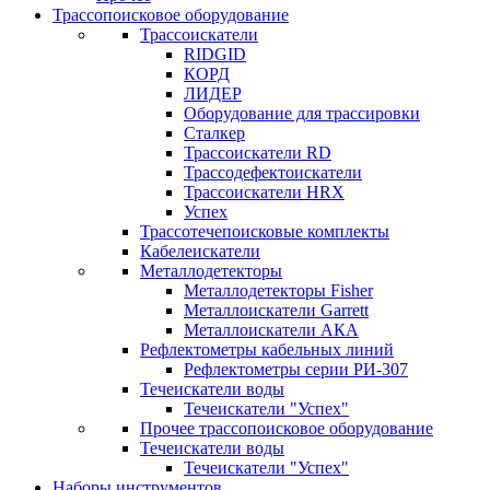
Трассопоисковое оборудование
Трассоискатели
RIDGID
КОРД
ЛИДЕР
Оборудование для трассировки
Сталкер
Трасcоискатели RD
Трассодефектоискатели
Трассоискатели HRX
Успех
Трассотечепоисковые комплекты
Кабелеискатели
Металлодетекторы
Металлодетекторы Fisher
Металлоискатели Garrett
Металлоискатели АКА
Рефлектометры кабельных линий
Рефлектометры серии РИ-307
Течеискатели воды
Течеискатели "Успех"
Прочее трассопоисковое оборудование
Течеискатели воды
Течеискатели "Успех"
Наборы инструментов