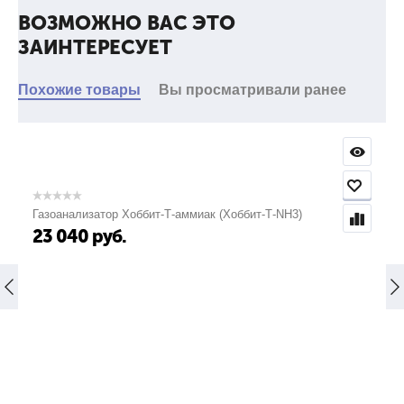
ВОЗМОЖНО ВАС ЭТО
ЗАИНТЕРЕСУЕТ
Диапазон измерений удельного сопротивления
грунта, Ом*м
Похожие товары
Вы просматривали ранее
от 5 до 999,9
3.
Газоанализатор Хоббит-Т-аммиак (Хоббит-Т-NH3)
23 040
руб.
Пределы допускаемой относительной
погрешности измерений удельного
сопротивления, >#/td###
±(2,01+0,01*(ρK/ρX-1))
4.