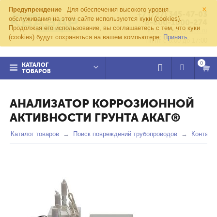
×
Предупреждение
Для обеспечения высокого уровня
+7 (727) 345-47-03
обслуживания на этом сайте используются куки (cookies).
8-800-1000-274
Продолжая его использование, вы соглашаетесь с тем, что куки
kvazar91@yandex.ru
(cookies) будут сохраняться на вашем компьютере:
Принять
Пн-пт с 8:00 до 17:00
0
КАТАЛОГ
ТОВАРОВ
АНАЛИЗАТОР КОРРОЗИОННОЙ
АКТИВНОСТИ ГРУНТА АКАГ®
Каталог товаров
Поиск повреждений трубопроводов
Контакт