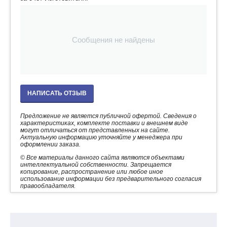
использоваться прибор - лабораторных или полевых.
Технические характеристики
Сообщения не найдены
1.
Значения погрешностей соответствуют
НАПИСАТЬ ОТЗЫВ
погрешностям работы анализатора при
температуре воздуха от плюс 10 до плюс 45 °С
при относительной влажности воздуха не
Предложение не является публичной офертой. Сведения о
характеристиках, комплекте поставки и внешнем виде
более 80% (без учета дополнительной
могут отличаться от представленных на сайте.
погрешности геометрии электродных ячеек)
Актуальную информацию уточняйте у менеджера при
оформлении заказа.
после предварительного прогрева во
включенном состоянии не менее, мин.
© Все материалы данного сайта являются объектами
интеллектуальной собственности. Запрещается
копирование, распространение или любое иное
использование информации без предварительного согласия
правообладателя.
5
2.