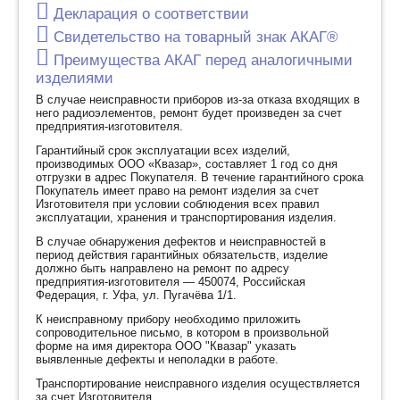
измерений. Выполнение измерительных процедур
Декларация о соответствии
анализа проб грунта анализатором осуществляется
Свидетельство на товарный знак АКАГ®
автоматически.
Преимущества АКАГ перед аналогичными
Анализатор коррозионной активности грунта АКАГ
изделиями
выполнен согласно ТУ 4081-037-12719185-2013.
В случае неисправности приборов из-за отказа входящих в
него радиоэлементов, ремонт будет произведен за счет
предприятия-изготовителя.
ПРЕИМУЩЕСТВА
Гарантийный срок эксплуатации всех изделий,
производимых ООО «Квазар», составляет 1 год со дня
отгрузки в адрес Покупателя. В течение гарантийного срока
АКАГ может комплектоваться программным
Покупатель имеет право на ремонт изделия за счет
обеспечением, которое с помощью персонального
Изготовителя при условии соблюдения всех правил
компьютера по кабелю USB управляет измерениями,
эксплуатации, хранения и транспортирования изделия.
обрабатывает и сохраняет результаты измерений на
В случае обнаружения дефектов и неисправностей в
персональном компьютере.
период действия гарантийных обязательств, изделие
должно быть направлено на ремонт по адресу
предприятия-изготовителя — 450074, Российская
Для внелабораторных измерений прибор может
Федерация, г. Уфа, ул. Пугачёва 1/1.
комплектоваться шнуром для подключения к гнезду
К неисправному прибору необходимо приложить
прикуривателя автомобиля и питаться от любого
сопроводительное письмо, в котором в произвольной
источника постоянного тока 12 В 0.5 А.
форме на имя директора ООО "Квазар" указать
выявленные дефекты и неполадки в работе.
При заказе нужно указать необходимость
Транспортирование неисправного изделия осуществляется
программного обеспечения и в каких условиях будет
за счет Изготовителя.