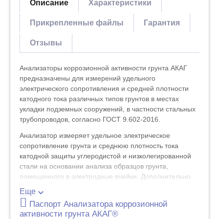
Описание
Характеристики
Прикрепленные файлы
Гарантия
Отзывы
Анализаторы коррозионной активности грунта АКАГ
предназначены для измерений удельного
электрического сопротивления и средней плотности
катодного тока различных типов грунтов в местах
укладки подземных сооружений, в частности стальных
трубопроводов, согласно ГОСТ 9.602-2016.
Анализатор измеряет удельное электрическое
сопротивление грунта и среднюю плотность тока
катодной защиты углеродистой и низколегированной
стали на основании анализа образцов грунта,
помещенного в электродные ячейки. Дополнительно
определяется величина защитного потенциала
Еще
(потенциала коррозии) проб грунта.
Паспорт Анализатора коррозионной
Анализатор обладает широким диапазоном
активности грунта АКАГ®