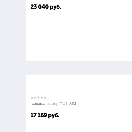
23 040
руб.
Газоанализатор ФСТ-03М
17 169
руб.