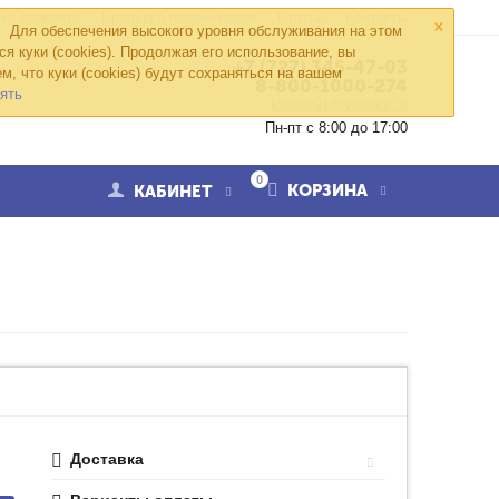
×
ка возврата
Проверка подлинности
Статьи
Контакты
Для обеспечения высокого уровня обслуживания на этом
ся куки (cookies). Продолжая его использование, вы
+7 (727) 345-47-03
м, что куки (cookies) будут сохраняться на вашем
8-800-1000-274
ять
kvazar91@yandex.ru
Пн-пт с 8:00 до 17:00
0
КОРЗИНА
КАБИНЕТ
Доставка