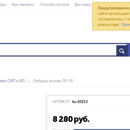
еры
Как заказать
Способы оплаты
Доставка
Гарантии
Полити
Предупреждение
сайте используют
соглашаетесь с те
компьютере:
Прин
тажа СИП и ВЛ
Лебедка ручная ЛР-15
АРТИКУЛ:
kz-03213
8 280
руб.