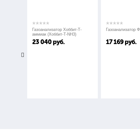
Индивидуальность - полный цикл создания новой сумки 
Газоанализатор Хоббит-Т-
Газоанализатор ФСТ
аммиак (Хоббит-Т-NH3)
23 040
руб.
17 169
руб.