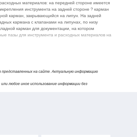
 расходных материалов: на передней стороне имеется
прикрепления инструмента на задней стороне ? карман
дной карман, закрывающийся на липун. На задней
адных кармана с клапанами на липунах, по низу
кладной карман для документации, на котором
ные пазы для инструмента и расходных материалов на
ипунами.
 два объемных накладных кармана на клапанах с
ы четыре объемных накладных кармана с эластичной
от представленных на сайте. Актуальную информацию
мелочей.
или любое иное использование информации без