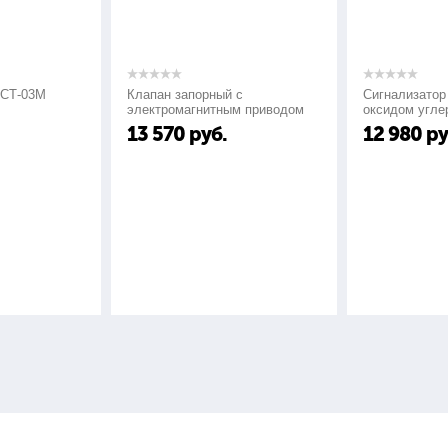
исходя из потребностей клиента - от разработки до изготовления.
-03М
Клапан запорный с
Сигнализатор заг
электромагнитным приводом
оксидом углерода
КЗМЭФ
СО"
13 570
руб.
12 980
руб.