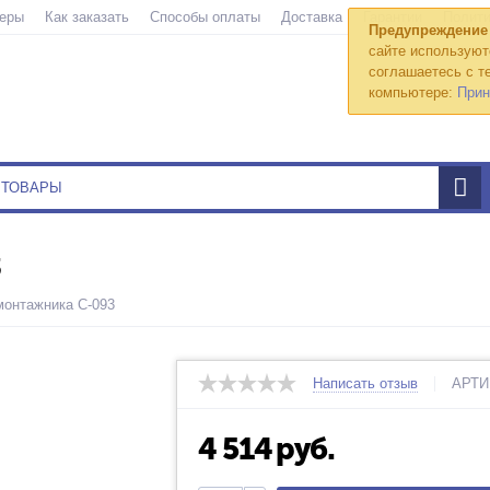
еры
Как заказать
Способы оплаты
Доставка
Гарантии
Полити
Предупреждение
сайте используют
соглашаетесь с те
компьютере:
Прин
3
монтажника С-093
Написать отзыв
АРТИ
4 514
руб.