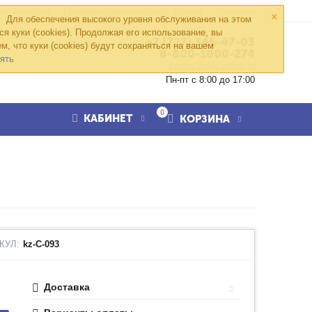
×
ка возврата
Проверка подлинности
Статьи
Контакты
Для обеспечения высокого уровня обслуживания на этом
ся куки (cookies). Продолжая его использование, вы
+7 (727) 345-47-03
м, что куки (cookies) будут сохраняться на вашем
8-800-1000-274
ять
kvazar91@yandex.ru
Пн-пт с 8:00 до 17:00
0
КАБИНЕТ
КОРЗИНА
КУЛ:
kz-C-093
Доставка