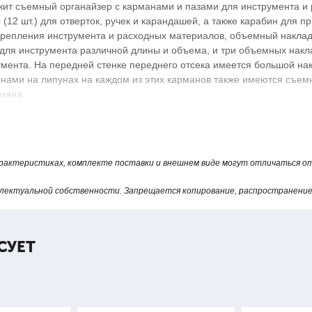
ержит съемный органайзер с карманами и пазами для инструмента и
(12 шт.) для отверток, ручек и карандашей, а также карабин для 
акрепления инструмента и расходных материалов, объемный накла
) для инструмента различной длины и объема, и три объемных накл
умента. На передней стенке переднего отсека имеется большой на
нами на липунах на каждом из этих карманов также имеются съем
рмана.
карманы треугольной формы, фиксирующиеся по верхнему краю л
е карманы для инструментов различной длины и объема (11 шт.) и
ению для мелочей. На передней стенке заднего отсека обработан
арактеристиках, комплекте поставки и внешнем виде могут отличаться 
ых ключей (7 шт.), над которыми расположены два крепления для 
лектуальной собственности. Запрещается копирование, распространение 
сьмы для фиксации инструмента.
:
СУЕТ
ескую фурнитуру, чтобы сумки выдерживали ежедневные нагрузки;
лиента;