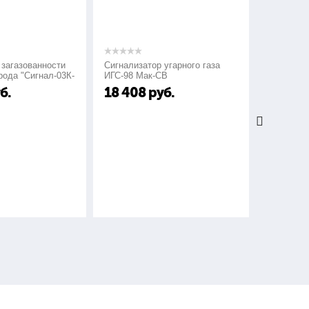
азованности
Сигнализатор угарного газа
Сигнализатор
 "Сигнал-03К-
ИГС-98 Мак-СВ
СГГ-6М
18 408
руб.
24 000
р