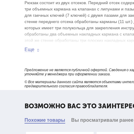
Рюкзак состоит из двух отсеков. Передний отсек сод
три объемных кармана на клапанах с липунами и пазы 
для гаечных ключей (7 ключей) с двумя пазами для з
стенке переднего отсека обработаны карманы (11 шт.
которых имеет три полукольца для закрепления инстр
обработаны два объемных накладных кармана с клапа
этой же стенке обработаны три плоских накладных ка
Еще
По боковым сторонам внутри обработаны накладные 
Задний отсек меньшего объема имеет по задней стенк
липунами, на этих карманах имеется по одному крепл
Предложение не является публичной офертой. Сведения о х
тесьмой по верхнему краю, а также карманы для гаечн
уточняйте у менеджера при оформлении заказа.
© Все материалы данного сайта являются объектами интел
На дне рюкзака обработаны 6 пазов из эластичной те
предварительного согласия правообладателя.
ПРЕИМУЩЕСТВА НАШИХ СУМОК
ВОЗМОЖНО ВАС ЭТО ЗАИНТЕРЕ
Прочная фурнитура - используем усиленную металлич
Похожие товары
Вы просматривали ранее
Скорость - короткие сроки пошива без потери качества;
Гибкость - модификация готовых моделей под задачи к