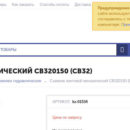
еры
Как заказать
Способы оплаты
Доставка
Гарантии
Полити
Предупреждение
сайте используют
соглашаетесь с те
компьютере:
Прин
ЕСКИЙ СВ320150 (СВ32)
емники гидравлические
Съемник винтовой механический СВ320150 (
АРТИКУЛ:
kz-01534
Цена по запросу