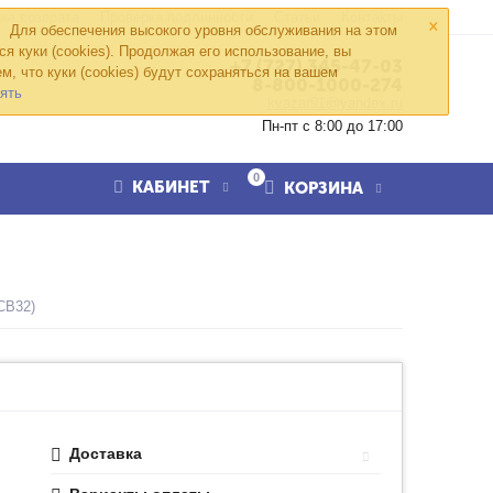
×
ка возврата
Проверка подлинности
Статьи
Контакты
Для обеспечения высокого уровня обслуживания на этом
ся куки (cookies). Продолжая его использование, вы
+7 (727) 345-47-03
м, что куки (cookies) будут сохраняться на вашем
8-800-1000-274
ять
kvazar91@yandex.ru
Пн-пт с 8:00 до 17:00
0
КАБИНЕТ
КОРЗИНА
СВ32)
Доставка