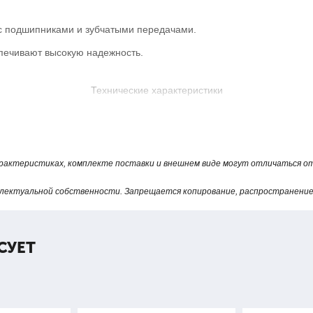
 с подшипниками и зубчатыми передачами.
спечивают высокую надежность.
Технические характеристики
Описание
Масса, кг
Рекомендуем
арактеристиках, комплекте поставки и внешнем виде могут отличаться 
0
съемник механический 2т,
3,5
3 зах.
лектуальной собственности. Запрещается копирование, распространение 
СУЕТ