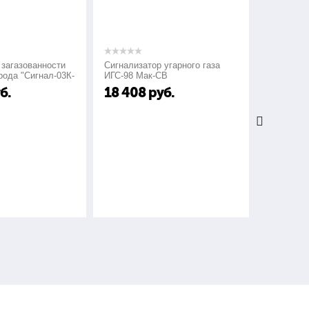
загазованности
Сигнализатор угарного газа
Сигнализат
ода "Сигнал-03К-
ИГС-98 Мак-СВ
СГГ-6М
б.
18 408
руб.
24 000