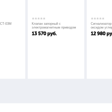
СТ-03М
Клапан запорный с
Сигнализатор 
электромагнитным приводом
оксидом углер
КЗМЭФ
СО"
13 570
руб.
12 980
ру