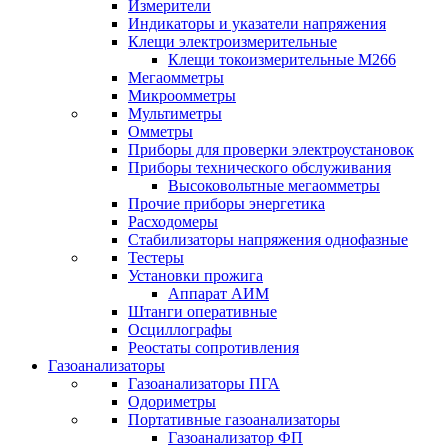
Измерители
Индикаторы и указатели напряжения
Клещи электроизмерительные
Клещи токоизмерительные М266
Мегаомметры
Микроомметры
Мультиметры
Омметры
Приборы для проверки электроустановок
Приборы технического обслуживания
Высоковольтные мегаомметры
Прочие приборы энергетика
Расходомеры
Стабилизаторы напряжения однофазные
Тестеры
Установки прожига
Аппарат АИМ
Штанги оперативные
Осциллографы
Реостаты сопротивления
Газоанализаторы
Газоанализаторы ПГА
Одориметры
Портативные газоанализаторы
Газоанализатор ФП