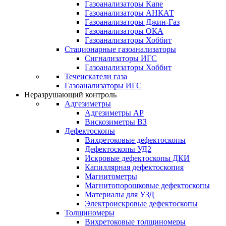
Газоанализаторы Kane
Газоанализаторы АНКАТ
Газоанализаторы Джин-Газ
Газоанализаторы ОКА
Газоанализаторы Хоббит
Стационарные газоанализаторы
Сигнализаторы ИГС
Газоанализаторы Хоббит
Течеискатели газа
Газоанализаторы ИГС
Неразрушающий контроль
Адгезиметры
Адгезиметры АР
Вискозиметры ВЗ
Дефектоскопы
Вихретоковые дефектоскопы
Дефектоскопы УД2
Искровые дефектоскопы ДКИ
Капиллярная дефектоскопия
Магнитометры
Магнитопорошковые дефектоскопы
Материалы для УЗД
Электроискровые дефектоскопы
Толщиномеры
Вихретоковые толщиномеры