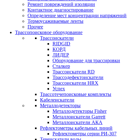
Ремонт повреждений изоляции
Контактное диагностирование
Определение мест концентрации напряжений
Термоусаживаемые ленты
Прочее
Трассопоисковое оборудование
Трассоискатели
RIDGID
КОРД
ЛИДЕР
Оборудование для трассировки
Сталкер
Трасcоискатели RD
Трассодефектоискатели
Трассоискатели HRX
Успех
Трассотечепоисковые комплекты
Кабелеискатели
Металлодетекторы
Металлодетекторы Fisher
Металлоискатели Garrett
Металлоискатели АКА
Рефлектометры кабельных линий
Рефлектометры серии РИ-307
Течеискатели воды