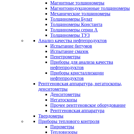
Магнитные толщиномеры
Магнитоиндукционные толщиномеры
Механические толщиномеры
Толщиномеры Булат
Толщиномеры Константа
Толщиномеры серии А
Толщиномеры ТУЗ
Анализ качества нефтепродуктов
Испытание битумов
Испытание смазок
Пенетрометры
Приборы для анализа качества
нефтепродуктов
Приборы кристаллизации
нефтепродуктов
Рентгеновская аппаратура, негатоскопы,
денситометры
Денситометры
Негатоскопы
Прочее рентгеновское оборудование
Рентгеновская аппаратура
Твердомеры
Приборы теплового контроля
Пирометры
Тепловизоры