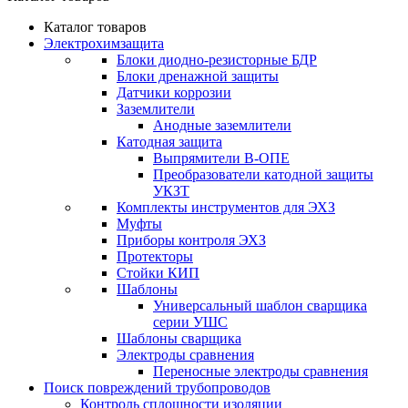
Каталог товаров
Электрохимзащита
Блоки диодно-резисторные БДР
Блоки дренажной защиты
Датчики коррозии
Заземлители
Анодные заземлители
Катодная защита
Выпрямители В-ОПЕ
Преобразователи катодной защиты
УКЗТ
Комплекты инструментов для ЭХЗ
Муфты
Приборы контроля ЭХЗ
Протекторы
Стойки КИП
Шаблоны
Универсальный шаблон сварщика
серии УШС
Шаблоны сварщика
Электроды сравнения
Переносные электроды сравнения
Поиск повреждений трубопроводов
Контроль сплошности изоляции