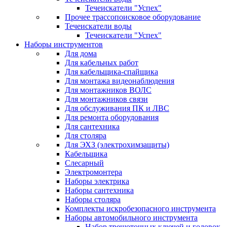
Течеискатели "Успех"
Прочее трассопоисковое оборудование
Течеискатели воды
Течеискатели "Успех"
Наборы инструментов
Для дома
Для кабельных работ
Для кабельщика-спайщика
Для монтажа видеонаблюдения
Для монтажников ВОЛС
Для монтажников связи
Для обслуживания ПК и ЛВС
Для ремонта оборудования
Для сантехника
Для столяра
Для ЭХЗ (электрохимзащиты)
Кабельщика
Слесарный
Электромонтера
Наборы электрика
Наборы сантехника
Наборы столяра
Комплекты искробезопасного инструмента
Наборы автомобильного инструмента
Набор трещоточных ключей и головок