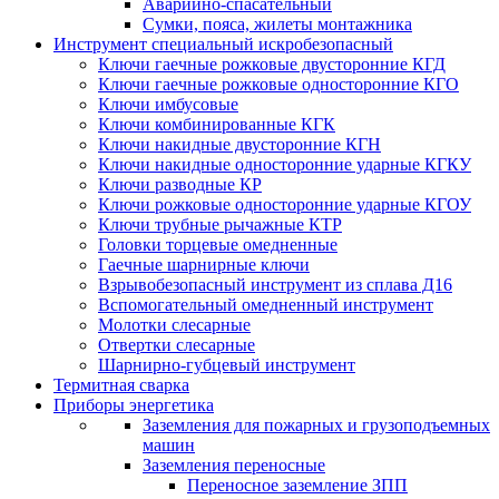
Аварийно-спасательный
Сумки, пояса, жилеты монтажника
Инструмент специальный искробезопасный
Ключи гаечные рожковые двусторонние КГД
Ключи гаечные рожковые односторонние КГО
Ключи имбусовые
Ключи комбинированные КГК
Ключи накидные двусторонние КГН
Ключи накидные односторонние ударные КГКУ
Ключи разводные КР
Ключи рожковые односторонние ударные КГОУ
Ключи трубные рычажные КТР
Головки торцевые омедненные
Гаечные шарнирные ключи
Взрывобезопасный инструмент из сплава Д16
Вспомогательный омедненный инструмент
Молотки слесарные
Отвертки слесарные
Шарнирно-губцевый инструмент
Термитная сварка
Приборы энергетика
Заземления для пожарных и грузоподъемных
машин
Заземления переносные
Переносное заземление ЗПП