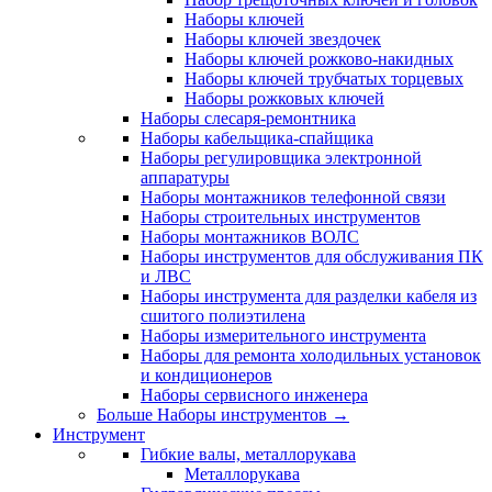
Наборы ключей
Наборы ключей звездочек
Наборы ключей рожково-накидных
Наборы ключей трубчатых торцевых
Наборы рожковых ключей
Наборы слесаря-ремонтника
Наборы кабельщика-спайщика
Наборы регулировщика электронной
аппаратуры
Наборы монтажников телефонной связи
Наборы строительных инструментов
Наборы монтажников ВОЛС
Наборы инструментов для обслуживания ПК
и ЛВС
Наборы инструмента для разделки кабеля из
сшитого полиэтилена
Наборы измерительного инструмента
Наборы для ремонта холодильных установок
и кондиционеров
Наборы сервисного инженера
Больше Наборы инструментов
→
Инструмент
Гибкие валы, металлорукава
Металлорукава