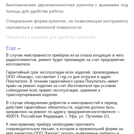
Анатомическая двухкомпонентная рукоятка с выемками под
пальцы для удобства работы.
Специальная форма рукоятки, не позволяющая инструменту
скатываться с наклонной поверхности.
Отверстие в рукоятке для удобства хранения.
Материал стержня: хром-ванадиевая сталь.
Еще
В случае неисправности приборов из-за отказа входящих в него
Плотная, многоуровневая изоляция стержня.
радиоэлементов, ремонт будет произведен за счет предприятия-
изготовителя.
Намагниченный вороненый наконечник.
Гарантийный срок эксплуатации всех изделий, производимых
Маркировка на торце рукояток с обозначением типа
ООО «Квазар», составляет 1 год со дня отгрузки в адрес
Покупателя. В течение гарантийного срока Покупатель имеет
профилей.
право на ремонт изделия за счет Изготовителя при условии
соблюдения всех правил эксплуатации, хранения и
Наиболее востребованные в работе электромонтажника
транспортирования изделия.
типоразмеры диэлектрических отверток.
В случае обнаружения дефектов и неисправностей в период
действия гарантийных обязательств, изделие должно быть
Упаковка: пластиковый холдер.
направлено на ремонт по адресу предприятия-изготовителя —
450074, Российская Федерация, г. Уфа, ул. Пугачёва 1/1.
К неисправному прибору необходимо приложить
сопроводительное письмо, в котором в произвольной форме на
имя директора ООО "Квазар" указать выявленные дефекты и