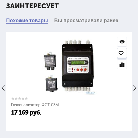
максимальному числу одновременно горящих светодиодов
ЗАИНТЕРЕСУЕТ
(не обязательно всех четырех), которые расположены на
лицевой панели. Число горящих светодиодов
Похожие товары
пропорционально напряженности электрического поля.
Вы просматривали ранее
При приближении переднего торца СН к незаземленному
корпусу включенной электроустановки «ИВА-Н» должен
сработать. Если же заземление исправно, то на расстоянии
10-15 мм от корпуса СН будет оставаться в дежурном
режиме.
Определение места обрыва проводится на проводе,
находящемся под напряжением. Поиск осуществляется
перемещением СН вдоль проводки до места, где
сигнализатор будет переходить из рабочего режима в
«дежурный» (или наоборот), сигнализируя об исчезновении
(или появлении) электрического поля.
Газоанализатор ФСТ-03М
17 169
руб.
Технические характеристики