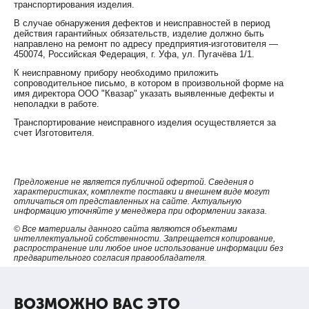
сигнализатор напряжения "ИВА-Н" на расстоянии
транспортирования изделия.
предупреждает работающего о наличии напряжения на
В случае обнаружения дефектов и неисправностей в период
токоведущих частях (реагирует на электрическую
действия гарантийных обязательств, изделие должно быть
составляющую электромагнитного поля)
направлено на ремонт по адресу предприятия-изготовителя —
450074, Российская Федерация, г. Уфа, ул. Пугачёва 1/1.
СН "ИВА-Н" предназначен для работы в электроустановках
частотой 50 Гц
К неисправному прибору необходимо приложить
сопроводительное письмо, в котором в произвольной форме на
при определении с земли наличия напряжения на проводах
имя директора ООО "Квазар" указать выявленные дефекты и
воздушной линии с помощью СН "ИВА-Н" следует
неполадки в работе.
располагаться на участках, где расстояние от проводов до
Транспортирование неисправного изделия осуществляется за
земли близки к наименьшим допускаемым. Прибор должен
счет Изготовителя.
находиться в руке выше головы
при работе вне помещения в солнечную погоду наличие
напряжения контролируется по звуковой сигнализации и
светодиоду в нижнем торце корпуса СН
Предложение не является публичной офертой. Сведения о
характеристиках, комплекте поставки и внешнем виде могут
так как вблизи заземленных опор ВЛ, заземленных
отличаться от представленных на сайте. Актуальную
конструкций, экранов напряженность электрического поля
информацию уточняйте у менеджера при оформлении заказа.
близка к нулю, использовать СН "ИВА-Н" следует от них на
© Все материалы данного сайта являются объектами
расстоянии не менее 10 метров.
интеллектуальной собственности. Запрещается копирование,
распространение или любое иное использование информации без
Установление расположения скрытой электропроводки:
предварительного согласия правообладателя.
перемещая СН вдоль стены, определить по срабатыванию
«ИВА-Н» зону, в которой расположена скрытая проводка
ВОЗМОЖНО ВАС ЭТО
положение фазного провода выявляется в этой зоне по