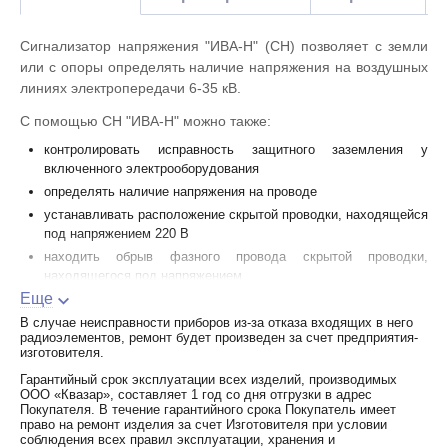
Сигнализатор напряжения "ИВА-Н" (СН) позволяет с земли
или с опоры определять наличие напряжения на воздушных
линиях электропередачи 6-35 кВ.
С помощью СН "ИВА-Н" можно также:
контролировать исправность защитного заземления у
включенного электрооборудования
определять наличие напряжения на проводе
устанавливать расположение скрытой проводки, находящейся
под напряжением 220 В
находить обрыв фазного провода скрытой проводки,
находящегося под напряжением
Еще
проверять правильность монтажа выключателей
электроосвещения.
В случае неисправности приборов из-за отказа входящих в него
радиоэлементов, ремонт будет произведен за счет предприятия-
Сигнализатор напряжения "ИВА-Н" оснащен системами
изготовителя.
световой и звуковой сигнализации, а также устройством
Гарантийный срок эксплуатации всех изделий, производимых
контроля работоспособности.
ООО «Квазар», составляет 1 год со дня отгрузки в адрес
Покупателя. В течение гарантийного срока Покупатель имеет
Особенности применения на ВЛ 6-35 кВ:
право на ремонт изделия за счет Изготовителя при условии
соблюдения всех правил эксплуатации, хранения и