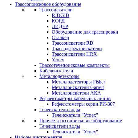
Трассопоисковое оборудование
Трассоискатели
RIDGID
КОРД
ЛИДЕР
Оборудование для трассировки
Сталкер
Трасcоискатели RD
Трассодефектоискатели
Трассоискатели HRX
Успех
Трассотечепоисковые комплекты
Кабелеискатели
Металлодетекторы
Металлодетекторы Fisher
Металлоискатели Garrett
Металлоискатели АКА
Рефлектометры кабельных линий
Рефлектометры серии РИ-307
Течеискатели воды
Течеискатели "Успех"
Прочее трассопоисковое оборудование
Течеискатели воды
Течеискатели "Успех"
Наборы инструментов