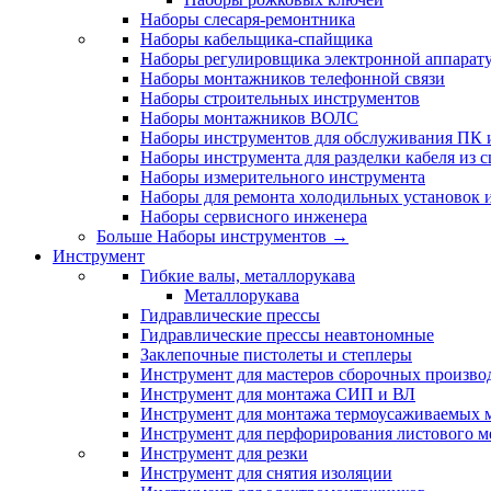
Наборы слесаря-ремонтника
Наборы кабельщика-спайщика
Наборы регулировщика электронной аппарат
Наборы монтажников телефонной связи
Наборы строительных инструментов
Наборы монтажников ВОЛС
Наборы инструментов для обслуживания ПК
Наборы инструмента для разделки кабеля из 
Наборы измерительного инструмента
Наборы для ремонта холодильных установок 
Наборы сервисного инженера
Больше Наборы инструментов
→
Инструмент
Гибкие валы, металлорукава
Металлорукава
Гидравлические прессы
Гидравлические прессы неавтономные
Заклепочные пистолеты и степлеры
Инструмент для мастеров сборочных произво
Инструмент для монтажа СИП и ВЛ
Инструмент для монтажа термоусаживаемых м
Инструмент для перфорирования листового м
Инструмент для резки
Инструмент для снятия изоляции