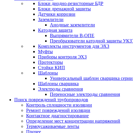
Блоки диодно-резисторные БДР
Блоки дренажной защиты
Датчики коррозии
Заземлители
Анодные заземлители
Катодная защита
Выпрямители В-ОПЕ
Преобразователи катодной защиты УКЗ
Комплекты инструментов для ЭХЗ
Муфты
Приборы контроля ЭХЗ
Протекторы
Стойки КИП
Шаблоны
Универсальный шаблон сварщика сери
Шаблоны сварщика
Электроды сравнения
Переносные электроды сравнения
Поиск повреждений трубопроводов
Контроль сплошности изоляции
Ремонт повреждений изоляции
Контактное диагностирование
Определение мест концентрации напряжений
Термоусаживаемые ленты
Прочее