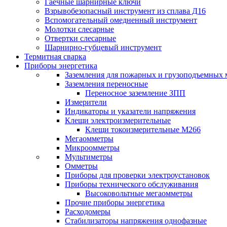
Гаечные шарнирные ключи
Взрывобезопасный инструмент из сплава Д16
Вспомогательный омедненный инструмент
Молотки слесарные
Отвертки слесарные
Шарнирно-губцевый инструмент
Термитная сварка
Приборы энергетика
Заземления для пожарных и грузоподъемных
Заземления переносные
Переносное заземление ЗПП
Измерители
Индикаторы и указатели напряжения
Клещи электроизмерительные
Клещи токоизмерительные М266
Мегаомметры
Микроомметры
Мультиметры
Омметры
Приборы для проверки электроустановок
Приборы технического обслуживания
Высоковольтные мегаомметры
Прочие приборы энергетика
Расходомеры
Стабилизаторы напряжения однофазные