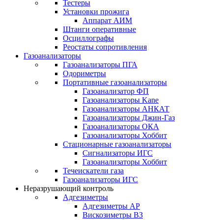
Тестеры
Установки прожига
Аппарат АИМ
Штанги оперативные
Осциллографы
Реостаты сопротивления
Газоанализаторы
Газоанализаторы ПГА
Одориметры
Портативные газоанализаторы
Газоанализатор ФП
Газоанализаторы Kane
Газоанализаторы АНКАТ
Газоанализаторы Джин-Газ
Газоанализаторы ОКА
Газоанализаторы Хоббит
Стационарные газоанализаторы
Сигнализаторы ИГС
Газоанализаторы Хоббит
Течеискатели газа
Газоанализаторы ИГС
Неразрушающий контроль
Адгезиметры
Адгезиметры АР
Вискозиметры ВЗ