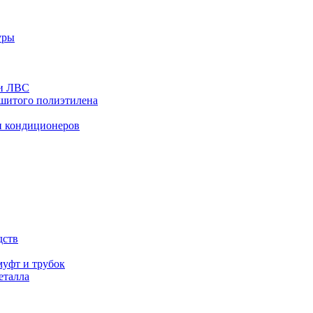
уры
 и ЛВС
сшитого полиэтилена
и кондиционеров
дств
уфт и трубок
еталла