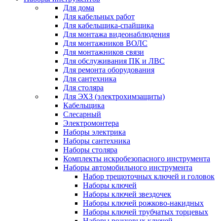
Для дома
Для кабельных работ
Для кабельщика-спайщика
Для монтажа видеонаблюдения
Для монтажников ВОЛС
Для монтажников связи
Для обслуживания ПК и ЛВС
Для ремонта оборудования
Для сантехника
Для столяра
Для ЭХЗ (электрохимзащиты)
Кабельщика
Слесарный
Электромонтера
Наборы электрика
Наборы сантехника
Наборы столяра
Комплекты искробезопасного инструмента
Наборы автомобильного инструмента
Набор трещоточных ключей и головок
Наборы ключей
Наборы ключей звездочек
Наборы ключей рожково-накидных
Наборы ключей трубчатых торцевых
Наборы рожковых ключей