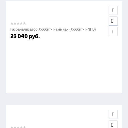
Газоанализатор Хоббит-Т-аммиак (Хоббит-Т-NH3)
23 040
руб.