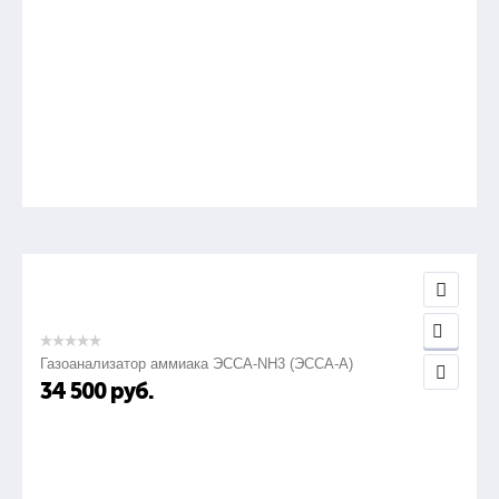
Газоанализатор аммиака ЭССА-NH3 (ЭССА-А)
34 500
руб.