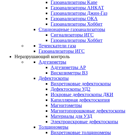
Газоанализаторы Kane
Газоанализаторы АНКАТ
Газоанализаторы Джин-Газ
Газоанализаторы ОКА
Газоанализаторы Хоббит
Стационарные газоанализаторы
Сигнализаторы ИГС
Газоанализаторы Хоббит
Течеискатели газа
Газоанализаторы ИГС
Неразрушающий контроль
Адгезиметры
Адгезиметры АР
Вискозиметры ВЗ
Дефектоскопы
Вихретоковые дефектоскопы
Дефектоскопы УД2
Искровые дефектоскопы ДКИ
Капиллярная дефектоскопия
Магнитометры
Магнитопорошковые дефектоскопы
Материалы для УЗД
Электроискровые дефектоскопы
Толщиномеры
Вихретоковые толщиномеры