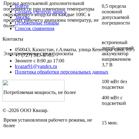
Предел допускаемой дополнительной
0,5 предела
погрешности при изменении температуры
основной
окружающего воздуха на каждые 100С в
допускаемой
пределах рабочего диапазона температур, не
погрешности
более
встроенный
литий-ионный
Электропитание структуроскопа
аккумулятор
Кабинет покупателя
напряжением
3,7 В
Войти
Создать учетную запись
Заказы
100 мВт без
Отложенные товары
подсветки
Список сравнения
Потребляемая мощность, не более
400 мВт с
Контакты
подсветкой
050043, Казахстан, г.Алматы, улица Кенесары хана, 83/5
+7 (727) 345-47-03
Время установления рабочего режима, не
Звоните с 8:00 до 17:00
15 мин.
более
kvazar91@yandex.ru
Политика обработки персональных данных