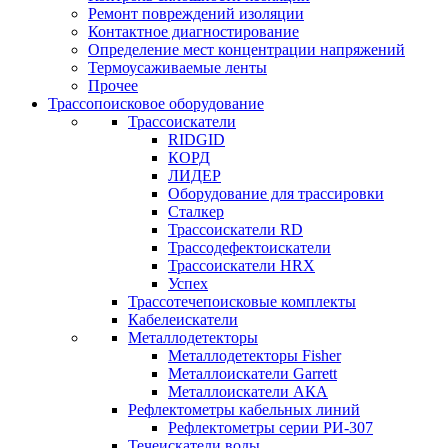
Ремонт повреждений изоляции
Контактное диагностирование
Определение мест концентрации напряжений
Термоусаживаемые ленты
Прочее
Трассопоисковое оборудование
Трассоискатели
RIDGID
КОРД
ЛИДЕР
Оборудование для трассировки
Сталкер
Трасcоискатели RD
Трассодефектоискатели
Трассоискатели HRX
Успех
Трассотечепоисковые комплекты
Кабелеискатели
Металлодетекторы
Металлодетекторы Fisher
Металлоискатели Garrett
Металлоискатели АКА
Рефлектометры кабельных линий
Рефлектометры серии РИ-307
Течеискатели воды