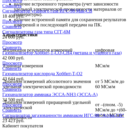
наличие встроенного термометра (учет зависимости
удельной электрической проводимости материалов от
температуры).
наличие встроенной памяти для сохранения результатов
измерений и последующей передачи на ПК.
Характеристики
-
Индикация результатов измерений
цифровая
Единица измерения
МСм/м
Диапазон измерений абсолютного значения
от 5 МСм/м до
удельной электрической проводимости
60 МСм/м
Диапазон измерений приращений удельной
от –(σном. -5)
электрической
МСм/м до +(60-
σном.) МСм/м
проводимости