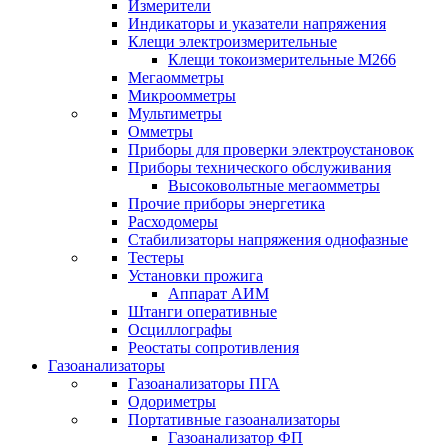
Измерители
Индикаторы и указатели напряжения
Клещи электроизмерительные
Клещи токоизмерительные М266
Мегаомметры
Микроомметры
Мультиметры
Омметры
Приборы для проверки электроустановок
Приборы технического обслуживания
Высоковольтные мегаомметры
Прочие приборы энергетика
Расходомеры
Стабилизаторы напряжения однофазные
Тестеры
Установки прожига
Аппарат АИМ
Штанги оперативные
Осциллографы
Реостаты сопротивления
Газоанализаторы
Газоанализаторы ПГА
Одориметры
Портативные газоанализаторы
Газоанализатор ФП