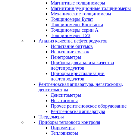
Магнитные толщиномеры
Магнитоиндукционные толщиномеры
Механические толщиномеры
Толщиномеры Булат
Толщиномеры Константа
Толщиномеры серии А
Толщиномеры ТУЗ
Анализ качества нефтепродуктов
Испытание битумов
Испытание смазок
Пенетрометры
Приборы для анализа качества
нефтепродуктов
Приборы кристаллизации
нефтепродуктов
Рентгеновская аппаратура, негатоскопы,
денситометры
Денситометры
Негатоскопы
Прочее рентгеновское оборудование
Рентгеновская аппаратура
Твердомеры
Приборы теплового контроля
Пирометры
Тепловизоры