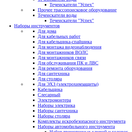
Течеискатели "Успех"
Прочее трассопоисковое оборудование
Течеискатели воды
Течеискатели "Успех"
Наборы инструментов
Для дома
Для кабельных работ
Для кабельщика-спайщика
Для монтажа видеонаблюдения
Для монтажников ВОЛС
Для монтажников связи
Для обслуживания ПК и ЛВС
Для ремонта оборудования
Для сантехника
Для столяра
Для ЭХЗ (электрохимзащиты)
Кабельщика
Слесарный
Электромонтера
Наборы электрика
Наборы сантехника
Наборы столяра
Комплекты искробезопасного инструмента
Наборы автомобильного инструмента
Набор трещоточных ключей и головок