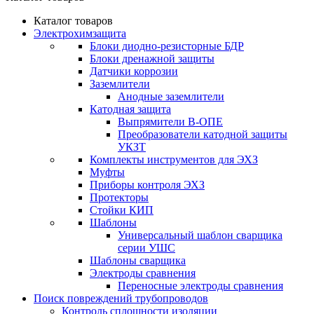
Каталог товаров
Электрохимзащита
Блоки диодно-резисторные БДР
Блоки дренажной защиты
Датчики коррозии
Заземлители
Анодные заземлители
Катодная защита
Выпрямители В-ОПЕ
Преобразователи катодной защиты
УКЗТ
Комплекты инструментов для ЭХЗ
Муфты
Приборы контроля ЭХЗ
Протекторы
Стойки КИП
Шаблоны
Универсальный шаблон сварщика
серии УШС
Шаблоны сварщика
Электроды сравнения
Переносные электроды сравнения
Поиск повреждений трубопроводов
Контроль сплошности изоляции