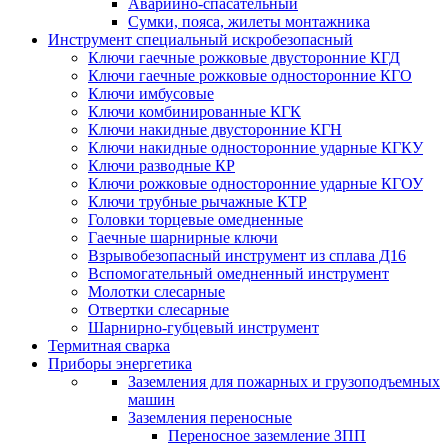
Аварийно-спасательный
Сумки, пояса, жилеты монтажника
Инструмент специальный искробезопасный
Ключи гаечные рожковые двусторонние КГД
Ключи гаечные рожковые односторонние КГО
Ключи имбусовые
Ключи комбинированные КГК
Ключи накидные двусторонние КГН
Ключи накидные односторонние ударные КГКУ
Ключи разводные КР
Ключи рожковые односторонние ударные КГОУ
Ключи трубные рычажные КТР
Головки торцевые омедненные
Гаечные шарнирные ключи
Взрывобезопасный инструмент из сплава Д16
Вспомогательный омедненный инструмент
Молотки слесарные
Отвертки слесарные
Шарнирно-губцевый инструмент
Термитная сварка
Приборы энергетика
Заземления для пожарных и грузоподъемных
машин
Заземления переносные
Переносное заземление ЗПП