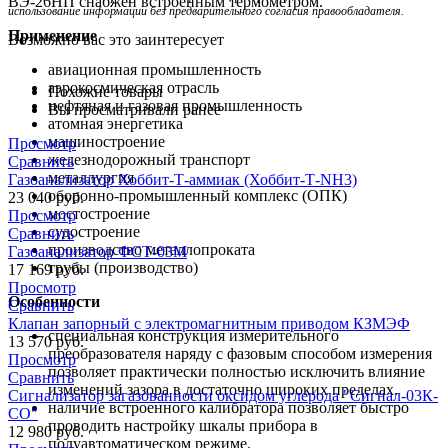
ВЭ-26НП снабжен встроенным термометром.
использование информации без предварительного согласия правообладателя.
Применение
Возможно вас это заинтересует
авиационная промышленность
аэрокосмическая отрасль
Похожие товары
нефтяная и газовая промышленность
Вы просматривали ранее
атомная энергетика
машиностроение
железнодорожный транспорт
металлургия
оборонно-промышленный комплекс (ОПК)
мостостроение
судостроение
производство металлопроката
трубы (производство)
Особенности
специальная конструкция измерительного
преобразователя наряду с фазовым способом измерения
позволяет практически полностью исключить влияние
изменений зазора в достаточно широких пределах.
наличие встроенного калибратора позволяет быстро
проводить настройку шкалы прибора в
полуавтоматическом режиме.