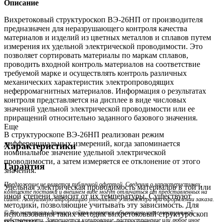
Описание
Вихретоковый структуроскоп ВЭ-26НП от производителя
предназначен для неразрушающего контроля качества
материалов и изделий из цветных металлов и сплавов путем
измерения их удельной электрической проводимости. Это
позволяет сортировать материалы по маркам сплавов,
проводить входной контроль материалов на соответствие
требуемой марке и осуществлять контроль различных
механических характеристик электропроводящих
неферромагнитных материалов. Информация о результатах
контроля представляется на дисплее в виде числовых
значений удельной электрической проводимости или ее
приращений относительно заданного базового значения.
Еще
В структуроскопе ВЭ-26НП реализован режим
дифференциальных измерений, когда запоминается
Характеристики
номинальное значение удельной электрической
проводимости, а затем измеряется ее отклонение от этого
Гарантия
значения.
Предложение не является публичной офертой. Сведения о характеристиках,
Удельная электрическая проводимость материалов в той или
комплекте поставки и внешнем виде могут отличаться от представленных на
иной степени зависит от их температуры. Существуют
сайте. Актуальную информацию уточняйте у менеджера при оформлении заказа.
методики, позволяющие учитывать эту зависимость. Для
© Все материалы данного сайта являются объектами интеллектуальной
использования таких методик вихретоковый структуроскоп
собственности. Запрещается копирование, распространение или любое иное