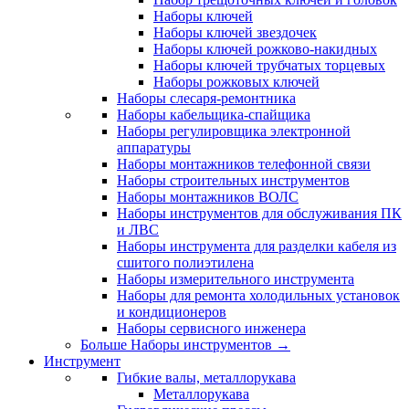
Наборы ключей
Наборы ключей звездочек
Наборы ключей рожково-накидных
Наборы ключей трубчатых торцевых
Наборы рожковых ключей
Наборы слесаря-ремонтника
Наборы кабельщика-спайщика
Наборы регулировщика электронной
аппаратуры
Наборы монтажников телефонной связи
Наборы строительных инструментов
Наборы монтажников ВОЛС
Наборы инструментов для обслуживания ПК
и ЛВС
Наборы инструмента для разделки кабеля из
сшитого полиэтилена
Наборы измерительного инструмента
Наборы для ремонта холодильных установок
и кондиционеров
Наборы сервисного инженера
Больше Наборы инструментов
→
Инструмент
Гибкие валы, металлорукава
Металлорукава