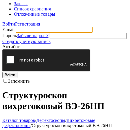
Заказы
Список сравнения
Отложенные товары
Войти
Регистрация
E-mail
Пароль
Забыли пароль?
Создать учетную запись
Антибот
Войти
Запомнить
Структуроскоп
вихретоковый ВЭ-26НП
Каталог товаров
/
Дефектоскопы
/
Вихретоковые
дефектоскопы
/
Структуроскоп вихретоковый ВЭ-26НП