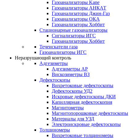
Газоанализаторы Kane
Газоанализаторы АНКАТ
Газоанализаторы Джин-Газ
Газоанализаторы ОКА
Газоанализаторы Хоббит
Стационарные газоанализаторы
Сигнализаторы ИГС
Газоанализаторы Хоббит
Течеискатели газа
Газоанализаторы ИГС
Неразрушающий контроль
Адгезиметры
Адгезиметры АР
Вискозиметры ВЗ
Дефектоскопы
Вихретоковые дефектоскопы
Дефектоскопы УД2
Искровые дефектоскопы ДКИ
Капиллярная дефектоскопия
Магнитометры
Магнитопорошковые дефектоскопы
Материалы для УЗД
Электроискровые дефектоскопы
Толщиномеры
Вихретоковые толщиномеры