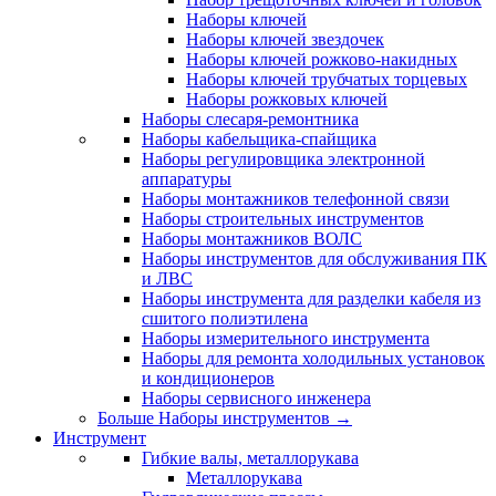
Наборы ключей
Наборы ключей звездочек
Наборы ключей рожково-накидных
Наборы ключей трубчатых торцевых
Наборы рожковых ключей
Наборы слесаря-ремонтника
Наборы кабельщика-спайщика
Наборы регулировщика электронной
аппаратуры
Наборы монтажников телефонной связи
Наборы строительных инструментов
Наборы монтажников ВОЛС
Наборы инструментов для обслуживания ПК
и ЛВС
Наборы инструмента для разделки кабеля из
сшитого полиэтилена
Наборы измерительного инструмента
Наборы для ремонта холодильных установок
и кондиционеров
Наборы сервисного инженера
Больше Наборы инструментов
→
Инструмент
Гибкие валы, металлорукава
Металлорукава