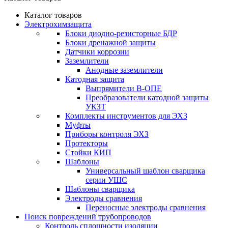
Каталог товаров
Электрохимзащита
Блоки диодно-резисторные БДР
Блоки дренажной защиты
Датчики коррозии
Заземлители
Анодные заземлители
Катодная защита
Выпрямители В-ОПЕ
Преобразователи катодной защиты
УКЗТ
Комплекты инструментов для ЭХЗ
Муфты
Приборы контроля ЭХЗ
Протекторы
Стойки КИП
Шаблоны
Универсальный шаблон сварщика
серии УШС
Шаблоны сварщика
Электроды сравнения
Переносные электроды сравнения
Поиск повреждений трубопроводов
Контроль сплошности изоляции