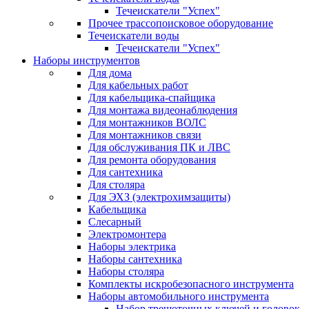
Течеискатели "Успех"
Прочее трассопоисковое оборудование
Течеискатели воды
Течеискатели "Успех"
Наборы инструментов
Для дома
Для кабельных работ
Для кабельщика-спайщика
Для монтажа видеонаблюдения
Для монтажников ВОЛС
Для монтажников связи
Для обслуживания ПК и ЛВС
Для ремонта оборудования
Для сантехника
Для столяра
Для ЭХЗ (электрохимзащиты)
Кабельщика
Слесарный
Электромонтера
Наборы электрика
Наборы сантехника
Наборы столяра
Комплекты искробезопасного инструмента
Наборы автомобильного инструмента
Набор трещоточных ключей и головок