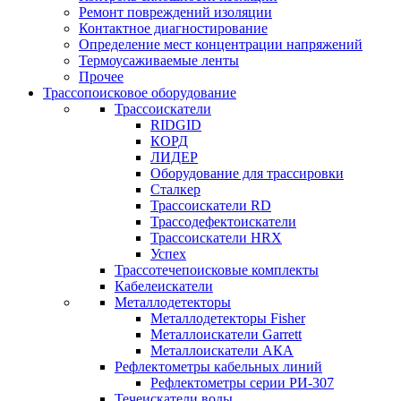
Ремонт повреждений изоляции
Контактное диагностирование
Определение мест концентрации напряжений
Термоусаживаемые ленты
Прочее
Трассопоисковое оборудование
Трассоискатели
RIDGID
КОРД
ЛИДЕР
Оборудование для трассировки
Сталкер
Трасcоискатели RD
Трассодефектоискатели
Трассоискатели HRX
Успех
Трассотечепоисковые комплекты
Кабелеискатели
Металлодетекторы
Металлодетекторы Fisher
Металлоискатели Garrett
Металлоискатели АКА
Рефлектометры кабельных линий
Рефлектометры серии РИ-307
Течеискатели воды