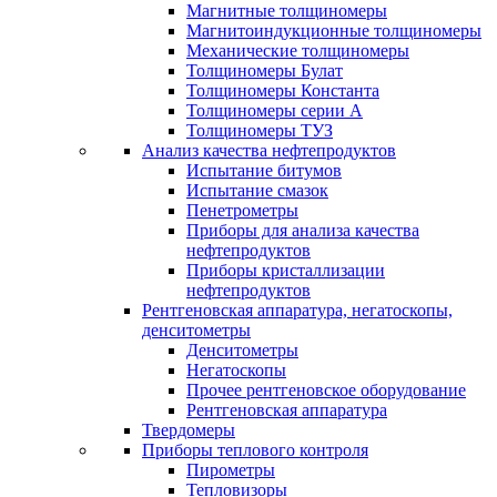
Магнитные толщиномеры
Магнитоиндукционные толщиномеры
Механические толщиномеры
Толщиномеры Булат
Толщиномеры Константа
Толщиномеры серии А
Толщиномеры ТУЗ
Анализ качества нефтепродуктов
Испытание битумов
Испытание смазок
Пенетрометры
Приборы для анализа качества
нефтепродуктов
Приборы кристаллизации
нефтепродуктов
Рентгеновская аппаратура, негатоскопы,
денситометры
Денситометры
Негатоскопы
Прочее рентгеновское оборудование
Рентгеновская аппаратура
Твердомеры
Приборы теплового контроля
Пирометры
Тепловизоры