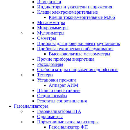
Измерители
Индикаторы и указатели напряжения
Клещи электроизмерительные
Клещи токоизмерительные М266
Мегаомметры
Микроомметры
Мультиметры
Омметры
Приборы для проверки электроустановок
Приборы технического обслуживания
Высоковольтные мегаомметры
Прочие приборы энергетика
Расходомеры
Стабилизаторы напряжения однофазные
Тестеры
Установки прожига
Аппарат АИМ
Штанги оперативные
Осциллографы
Реостаты сопротивления
Газоанализаторы
Газоанализаторы ПГА
Одориметры
Портативные газоанализаторы
Газоанализатор ФП