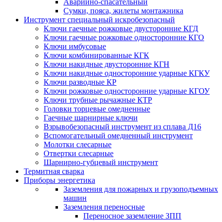
Аварийно-спасательный
Сумки, пояса, жилеты монтажника
Инструмент специальный искробезопасный
Ключи гаечные рожковые двусторонние КГД
Ключи гаечные рожковые односторонние КГО
Ключи имбусовые
Ключи комбинированные КГК
Ключи накидные двусторонние КГН
Ключи накидные односторонние ударные КГКУ
Ключи разводные КР
Ключи рожковые односторонние ударные КГОУ
Ключи трубные рычажные КТР
Головки торцевые омедненные
Гаечные шарнирные ключи
Взрывобезопасный инструмент из сплава Д16
Вспомогательный омедненный инструмент
Молотки слесарные
Отвертки слесарные
Шарнирно-губцевый инструмент
Термитная сварка
Приборы энергетика
Заземления для пожарных и грузоподъемных
машин
Заземления переносные
Переносное заземление ЗПП