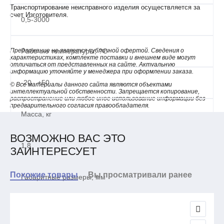
Транспортирование неисправного изделия осуществляется за
счет Изготовителя.
0,5-3000
Предложение не является публичной офертой. Сведения о
Рабочие температуры, ?С
характеристиках, комплекте поставки и внешнем виде могут
отличаться от представленных на сайте. Актуальную
информацию уточняйте у менеджера при оформлении заказа.
-20...+50
© Все материалы данного сайта являются объектами
интеллектуальной собственности. Запрещается копирование,
распространение или любое иное использование информации без
предварительного согласия правообладателя.
Масса, кг
ВОЗМОЖНО ВАС ЭТО
1,8
ЗАИНТЕРЕСУЕТ
Похожие товары
Вы просматривали ранее
Габаритные размеры, мм
210х140х65