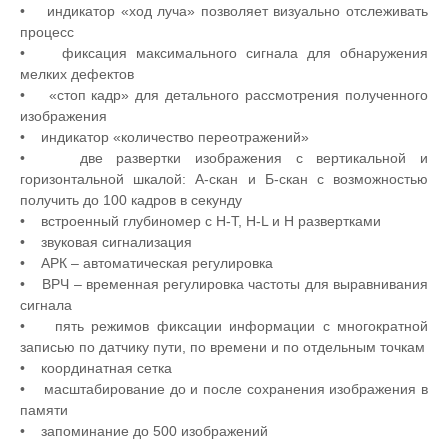
• индикатор «ход луча» позволяет визуально отслеживать
процесс
• фиксация максимального сигнала для обнаружения
мелких дефектов
• «стоп кадр» для детального рассмотрения полученного
изображения
• индикатор «количество переотражений»
• две развертки изображения с вертикальной и
горизонтальной шкалой: А-скан и Б-скан с возможностью
получить до 100 кадров в секунду
• встроенный глубиномер с H-T, H-L и H развертками
• звуковая сигнализация
• АРК – автоматическая регулировка
• ВРЧ – временная регулировка частоты для выравнивания
сигнала
• пять режимов фиксации информации с многократной
записью по датчику пути, по времени и по отдельным точкам
• координатная сетка
• масштабирование до и после сохранения изображения в
памяти
• запоминание до 500 изображений