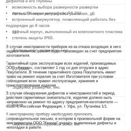
дефектов и его глубины
• возможность выбора размерности развертки
• связь с ПК через интерфейс RS 232
Автоматическая регулировка усиления, дБ
• встроенный аккумулятор, позволяющий работать без
подзарядки до 8 часов
• прочный корпус, выполненный из композитного пластика
110
• степень защиты IP66.
В случае неисправности приборов из-за отказа входящих в него
Длительность развертки, мкс
радиоэлементов, ремонт будет произведен за счет предприятия-
изготовителя.
Гарантийный срок эксплуатации всех изделий, производимых
ООО «Квазар», составляет 1 год со дня отгрузки в адрес
20-1000
Покупателя. В течение гарантийного срока Покупатель имеет
право на ремонт изделия за счет Изготовителя при условии
соблюдения всех правил эксплуатации, хранения и
транспортирования изделия.
Задержка развертки, мкс
В случае обнаружения дефектов и неисправностей в период
действия гарантийных обязательств, изделие должно быть
направлено на ремонт по адресу предприятия-изготовителя —
0-980
450074, Российская Федерация, г. Уфа, ул. Пугачёва 1/1.
К неисправному прибору необходимо приложить
сопроводительное письмо, в котором в произвольной форме на
имя директора ООО "Квазар" указать выявленные дефекты и
Глубина контролируемой зоны, мм
неполадки в работе.