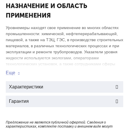
НАЗНАЧЕНИЕ И ОБЛАСТЬ
ПРИМЕНЕНИЯ
Уровнемеры находят свое применение во многих областях
промышленности: химической, нефтеперерабатывающей,
пищевой, а также на ТЭЦ, ГЭС, в производстве строительных
материалов, в различных технологических процессах и при
эксплуатации и ремонте трубопроводов. Указатели уровня
жидкости используются экологами, операторами
технологических установок, а также сотрудниками сферы
ЖКХ.
Еще
УСТРОЙСТВО И ПРИНЦИП
Характеристики
ДЕЙСТВИЯ
Гарантия
В состав устройства указателя уровня типа 12кч11бк входят
верхняя и нижняя стальные трубки, измерительная рамка,
имеющая рифленое или гладкое термически закаленное
Предложение не является публичной офертой. Сведения о
стекло, а также корпус и крышка, выполненные из ковкого
характеристиках, комплекте поставки и внешнем виде могут