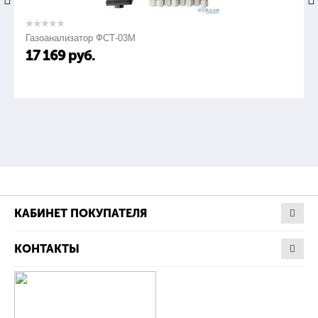
Газоанализатор ФСТ-03М
2
Давление условное PN, МПа (кгс/см
)
17 169
руб.
2,5(25)
Температура рабочей среды (наибольшая):
о
вода, пар,
С
КАБИНЕТ ПОКУПАТЕЛЯ
до 250
КОНТАКТЫ
о
этилмеркаптан, аммиак,
С
-30...+40