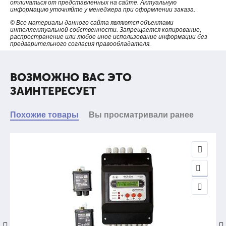
отличаться от представленных на сайте. Актуальную
чугуна.
информацию уточняйте у менеджера при оформлении заказа.
Действие прибора основано на оптическом эффекте
© Все материалы данного сайта являются объектами
интеллектуальной собственности. Запрещается копирование,
отражения и преломления лучей света в жидкости. Свет,
распространение или любое иное использование информации без
попадая на жидкость, отражается от нее на рефлексное
предварительного согласия правообладателя.
стекло рамки, от которого он преломляется, и жидкость
приобретает более темный оттенок. Приобретаемый оттенок
зависит от температуры рабочей среды.
ВОЗМОЖНО ВАС ЭТО
ЗАИНТЕРЕСУЕТ
ТЕХНИЧЕСКИЕ ХАРАКТЕРИСТИКИ
Похожие товары
Вы просматривали ранее
Установочное положение указателей
вертикальное
Проход условный DN, мм
8