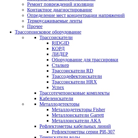
Ремонт повреждений изоляции
Контактное диагностирование
Определение мест концентрации напряжений
Термоусаживаемые ленты
Прочее
Трассопоисковое оборудование
Трассоискатели
RIDGID
КОРД
ЛИДЕР
Оборудование для трассировки
Сталкер
Трасcоискатели RD
Трассодефектоискатели
Трассоискатели HRX
Успех
Трассотечепоисковые комплекты
Кабелеискатели
Металлодетекторы
Металлодетекторы Fisher
Металлоискатели Garrett
Металлоискатели АКА
Рефлектометры кабельных линий
Рефлектометры серии РИ-307
Течеискатели воды