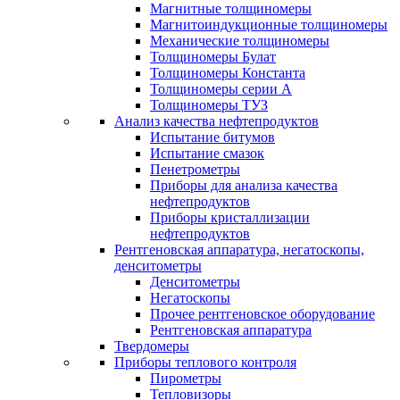
Магнитные толщиномеры
Магнитоиндукционные толщиномеры
Механические толщиномеры
Толщиномеры Булат
Толщиномеры Константа
Толщиномеры серии А
Толщиномеры ТУЗ
Анализ качества нефтепродуктов
Испытание битумов
Испытание смазок
Пенетрометры
Приборы для анализа качества
нефтепродуктов
Приборы кристаллизации
нефтепродуктов
Рентгеновская аппаратура, негатоскопы,
денситометры
Денситометры
Негатоскопы
Прочее рентгеновское оборудование
Рентгеновская аппаратура
Твердомеры
Приборы теплового контроля
Пирометры
Тепловизоры