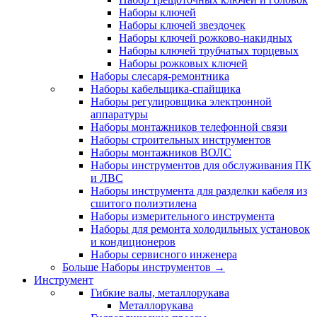
Наборы ключей
Наборы ключей звездочек
Наборы ключей рожково-накидных
Наборы ключей трубчатых торцевых
Наборы рожковых ключей
Наборы слесаря-ремонтника
Наборы кабельщика-спайщика
Наборы регулировщика электронной
аппаратуры
Наборы монтажников телефонной связи
Наборы строительных инструментов
Наборы монтажников ВОЛС
Наборы инструментов для обслуживания ПК
и ЛВС
Наборы инструмента для разделки кабеля из
сшитого полиэтилена
Наборы измерительного инструмента
Наборы для ремонта холодильных установок
и кондиционеров
Наборы сервисного инженера
Больше Наборы инструментов
→
Инструмент
Гибкие валы, металлорукава
Металлорукава