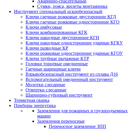
Аварийно-спасательный
Сумки, пояса, жилеты монтажника
Инструмент специальный искробезопасный
Ключи гаечные рожковые двусторонние КГД
Ключи гаечные рожковые односторонние КГО
Ключи имбусовые
Ключи комбинированные КГК
Ключи накидные двусторонние КГН
Ключи накидные односторонние ударные КГКУ
Ключи разводные КР
Ключи рожковые односторонние ударные КГОУ
Ключи трубные рычажные КТР
Головки торцевые омедненные
Гаечные шарнирные ключи
Взрывобезопасный инструмент из сплава Д16
Вспомогательный омедненный инструмент
Молотки слесарные
Отвертки слесарные
Шарнирно-губцевый инструмент
Термитная сварка
Приборы энергетика
Заземления для пожарных и грузоподъемных
машин
Заземления переносные
Переносное заземление ЗПП