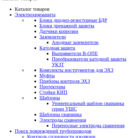
Каталог товаров
Электрохимзащита
Блоки диодно-резисторные БДР
Блоки дренажной защиты
Датчики коррозии
Заземлители
Анодные заземлители
Катодная защита
Выпрямители В-ОПЕ
Преобразователи катодной защиты
УКЗТ
Комплекты инструментов для ЭХЗ
Муфты
Приборы контроля ЭХЗ
Протекторы
Стойки КИП
Шаблоны
Универсальный шаблон сварщика
серии УШС
Шаблоны сварщика
Электроды сравнения
Переносные электроды сравнения
Поиск повреждений трубопроводов
Контроль сплошности изоляции