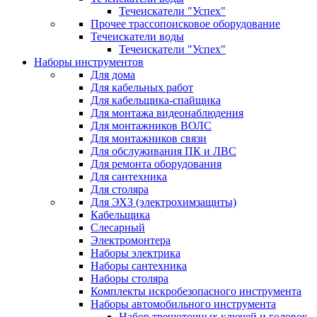
Течеискатели "Успех"
Прочее трассопоисковое оборудование
Течеискатели воды
Течеискатели "Успех"
Наборы инструментов
Для дома
Для кабельных работ
Для кабельщика-спайщика
Для монтажа видеонаблюдения
Для монтажников ВОЛС
Для монтажников связи
Для обслуживания ПК и ЛВС
Для ремонта оборудования
Для сантехника
Для столяра
Для ЭХЗ (электрохимзащиты)
Кабельщика
Слесарный
Электромонтера
Наборы электрика
Наборы сантехника
Наборы столяра
Комплекты искробезопасного инструмента
Наборы автомобильного инструмента
Набор трещоточных ключей и головок