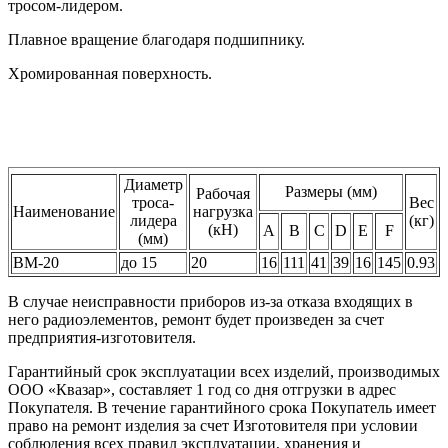
тросом-лидером.
Плавное вращение благодаря подшипнику.
Хромированная поверхность.
Диаметр
Размеры (мм)
Рабочая
троса-
Вес
Наименование
нагрузка
лидера
(кг)
(кН)
A
B
C
D
E
F
(мм)
ВМ-20
до 15
20
16
111
41
39
16
145
0.93
В случае неисправности приборов из-за отказа входящих в
него радиоэлементов, ремонт будет произведен за счет
предприятия-изготовителя.
Гарантийный срок эксплуатации всех изделий, производимых
ООО «Квазар», составляет 1 год со дня отгрузки в адрес
Покупателя. В течение гарантийного срока Покупатель имеет
право на ремонт изделия за счет Изготовителя при условии
соблюдения всех правил эксплуатации, хранения и