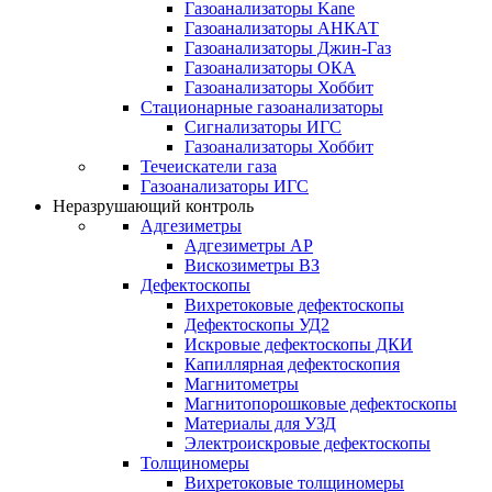
Газоанализаторы Kane
Газоанализаторы АНКАТ
Газоанализаторы Джин-Газ
Газоанализаторы ОКА
Газоанализаторы Хоббит
Стационарные газоанализаторы
Сигнализаторы ИГС
Газоанализаторы Хоббит
Течеискатели газа
Газоанализаторы ИГС
Неразрушающий контроль
Адгезиметры
Адгезиметры АР
Вискозиметры ВЗ
Дефектоскопы
Вихретоковые дефектоскопы
Дефектоскопы УД2
Искровые дефектоскопы ДКИ
Капиллярная дефектоскопия
Магнитометры
Магнитопорошковые дефектоскопы
Материалы для УЗД
Электроискровые дефектоскопы
Толщиномеры
Вихретоковые толщиномеры