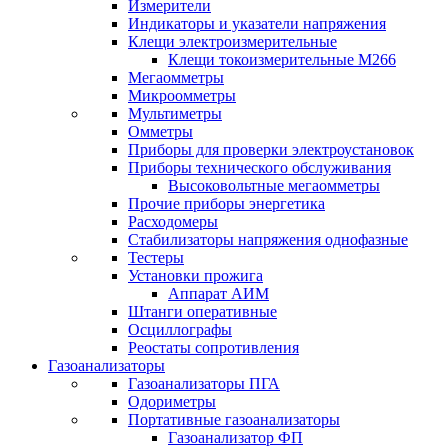
Измерители
Индикаторы и указатели напряжения
Клещи электроизмерительные
Клещи токоизмерительные М266
Мегаомметры
Микроомметры
Мультиметры
Омметры
Приборы для проверки электроустановок
Приборы технического обслуживания
Высоковольтные мегаомметры
Прочие приборы энергетика
Расходомеры
Стабилизаторы напряжения однофазные
Тестеры
Установки прожига
Аппарат АИМ
Штанги оперативные
Осциллографы
Реостаты сопротивления
Газоанализаторы
Газоанализаторы ПГА
Одориметры
Портативные газоанализаторы
Газоанализатор ФП