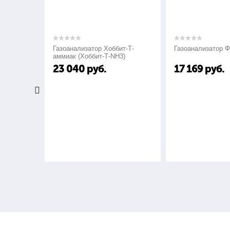
- Руководство по эксплуатации
- Аттестат
- Упаковка
Газоанализатор Хоббит-Т-
Газоанализатор ФСТ-03М
аммиак (Хоббит-Т-NH3)
23 040
руб.
17 169
руб.