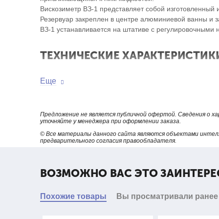
Вискозиметр ВЗ-1 представляет собой изготовленный
Резервуар закреплен в центре алюминиевой ванны и з
ВЗ-1 устанавливается на штативе с регулировочными 
ТЕХНИЧЕСКИЕ ХАРАКТЕРИСТИКИ
Внутренний диаметр сопла, мм 5,4±0,025 или 2,5±0,0
Еще
Время истечения, с 5...200
Высота рабочей части сопла, мм 15,5±0,1
Габаритные размеры (без штатива), мм ??150х150 мм
Предложение не является публичной офертой. Сведения о х
Масса, кг ?0,4
уточняйте у менеджера при оформлении заказа.
© Все материалы данного сайта являются объектами интел
предварительного согласия правообладателя.
КОМПЛЕКТ ВКЛЮЧАЕТ:
ВОЗМОЖНО ВАС ЭТО ЗАИНТЕРЕ
- Резервуар с ванной и крышкой
- Штатив
- Стержень
Похожие товары
Вы просматривали ранее
- Термометр ТН-3 №1
- Термометр ТН-3 №2