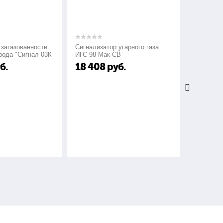
ости
Сигнализатор угарного газа
Сигнализаторы газа т
л-03К-
ИГС-98 Мак-СВ
СГГ-6М
18 408
руб.
24 000
руб.