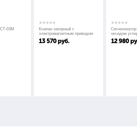
Клапан запорный с
Сигнализатор загазованн
электромагнитным приводом
оксидом углерода "Сигна
КЗМЭФ
СО"
13 570
руб.
12 980
руб.