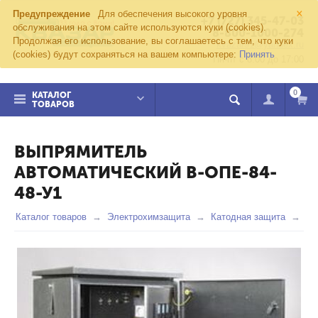
×
Предупреждение
Для обеспечения высокого уровня
+7 (727) 345-47-03
обслуживания на этом сайте используются куки (cookies).
8-800-1000-274
Продолжая его использование, вы соглашаетесь с тем, что куки
kvazar91@yandex.ru
(cookies) будут сохраняться на вашем компьютере:
Принять
Пн-пт с 8:00 до 17:00
0
КАТАЛОГ
ТОВАРОВ
ВЫПРЯМИТЕЛЬ
АВТОМАТИЧЕСКИЙ В-ОПЕ-84-
48-У1
Каталог товаров
Электрохимзащита
Катодная защита
Вы